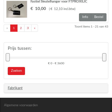
Fasttel Sleutelhanger voor FTPROXILIC
€
10
,
00
(
€
12
,
10
incl.btw
)
Info
Bestel
Toont items
1 - 21
van
43
«
1
2
3
»
Prijs tussen:
€ 0 - € 3600
Zoeken
Fabrikant
Algemene voorwaarden