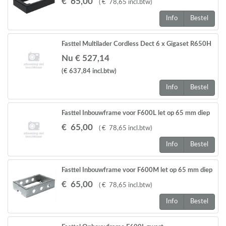
€
65
,
00
(
€
78
,
65
incl.btw
)
Info
Bestel
Fasttel Multilader Cordless Dect 6 x Gigaset R650H
PRO
Nu € 527,14
(€ 637,84
incl.btw
)
Info
Bestel
Fasttel Inbouwframe voor F600L let op 65 mm diep
inbouwen
€
65
,
00
(
€
78
,
65
incl.btw
)
Info
Bestel
Fasttel Inbouwframe voor F600M let op 65 mm diep
inbouwen
€
65
,
00
(
€
78
,
65
incl.btw
)
Info
Bestel