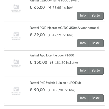
Fasttel Opbouwframe F600L zwart
€
65
,
00
(
€
78
,
65
incl.btw
)
Info
Bestel
Fasttel POE injector AC/DC 350mA voor normaal
stopcontact
€
39
,
00
(
€
47
,
19
incl.btw
)
Info
Bestel
Fasttel App Licentie voor FT600
€
150
,
00
(
€
181
,
50
incl.btw
)
Info
Bestel
Fasttel PoE Switch 1xin en 4xPOE uit
€
90
,
00
(
€
108
,
90
incl.btw
)
Info
Bestel