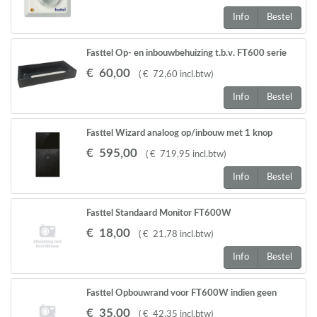
Info
Bestel
Fasttel Op- en inbouwbehuizing t.b.v. FT600 serie
(202x102x31mm)
€
60
,
00
(
€
72
,
60
incl.btw
)
Info
Bestel
Fasttel Wizard analoog op/inbouw met 1 knop
€
595
,
00
(
€
719
,
95
incl.btw
)
Info
Bestel
Fasttel Standaard Monitor FT600W
€
18
,
00
(
€
21
,
78
incl.btw
)
Info
Bestel
Fasttel Opbouwrand voor FT600W indien geen
inbouwdoos geen inbouwdoos
€
35
,
00
(
€
42
,
35
incl.btw
)