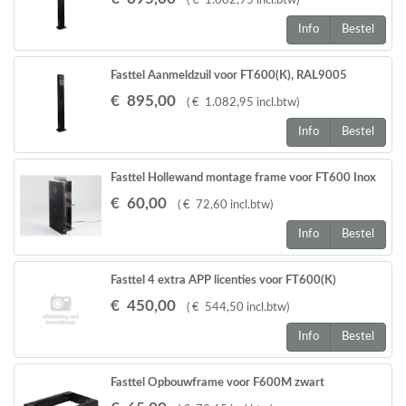
(
€
1.082
,
95
incl.btw
)
Info
Bestel
Fasttel Aanmeldzuil voor FT600(K), RAL9005
1300x140x80mm
€
895
,
00
(
€
1.082
,
95
incl.btw
)
Info
Bestel
Fasttel Hollewand montage frame voor FT600 Inox
3mm
€
60
,
00
(
€
72
,
60
incl.btw
)
Info
Bestel
Fasttel 4 extra APP licenties voor FT600(K)
€
450
,
00
(
€
544
,
50
incl.btw
)
Info
Bestel
Fasttel Opbouwframe voor F600M zwart