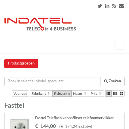
Productgroepen
Zoeken
Voorraad
Fabrikant
Relevantie
Naam
Prijs
Fasttel
Fasttel Teleflash xenonflitser telefoonverklikker
€
144
,
00
(
€
174
,
24
incl.btw
)