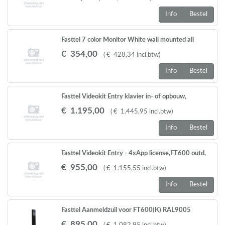
Info
Bestel
Fasttel 7 color Monitor White wall mounted all
Fasttel pr.
€
354
,
00
(
€
428
,
34
incl.btw
)
Info
Bestel
Fasttel Videokit Entry klavier in- of opbouw,
FT600W ind.+FT600SW
€
1.195
,
00
(
€
1.445
,
95
incl.btw
)
Info
Bestel
Fasttel Videokit Entry - 4xApp license,FT600 outd,
FT600W ind.+FT600SW
€
955
,
00
(
€
1.155
,
55
incl.btw
)
Info
Bestel
Fasttel Aanmeldzuil voor FT600(K) RAL9005
1700x140x80mm
€
895
,
00