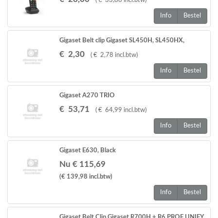
(
€
33
,
88
incl.btw
)
Info
Bestel
Gigaset Belt clip Gigaset SL450H, SL450HX,
SL750H Pro SL800H PRO
€
2
,
30
(
€
2
,
78
incl.btw
)
Info
Bestel
Gigaset A270 TRIO
€
53
,
71
(
€
64
,
99
incl.btw
)
Info
Bestel
Gigaset E630, Black
Nu € 115,69
(€ 139,98
incl.btw
)
Info
Bestel
Gigaset Belt Clip Gigaset R700H + R6 PROF UNIFY