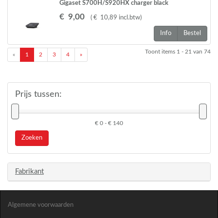
Gigaset S700H/S920HX charger black
€
9
,
00
(
€
10
,
89
incl.btw
)
Info
Bestel
Toont items
1 - 21
van
74
«
1
2
3
4
»
Prijs tussen:
€ 0 - € 140
Zoeken
Fabrikant
Algemene voorwaarden