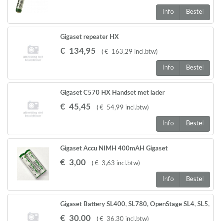
Info
Bestel
Gigaset repeater HX
€
134
,
95
(
€
163
,
29
incl.btw
)
Info
Bestel
Gigaset C570 HX Handset met lader
€
45
,
45
(
€
54
,
99
incl.btw
)
Info
Bestel
Gigaset Accu NIMH 400mAH Gigaset
A120/A220/AS130
€
3
,
00
(
€
3
,
63
incl.btw
)
Info
Bestel
Gigaset Battery SL400, SL780, OpenStage SL4, SL5,
SL6 SL750H en SL610 PRO
€
30
,
00
(
€
36
,
30
incl.btw
)