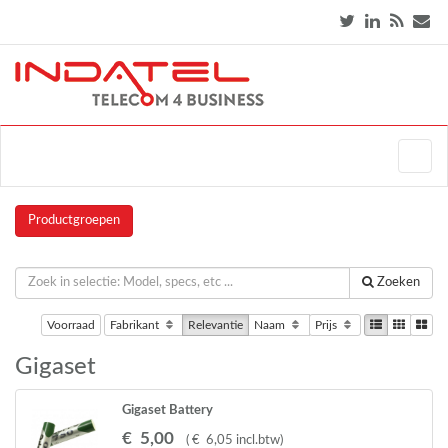
Productgroepen
Zoeken
Voorraad
Fabrikant
Relevantie
Naam
Prijs
Gigaset
Gigaset Battery
A510,A58,S68,C300,C530,C47,C59,
€
5
,
00
(
€
6
,
05
incl.btw
)
C610,S3,S4,S5 Pro,S79,S800,,E630 2 STUKS