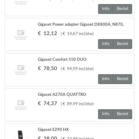
Info
Bestel
Gigaset Power adapter Gigaset DX800A, N870,
N670 N720DM Pro, N720IP Pro
€
12
,
12
(
€
14
,
67
incl.btw
)
Info
Bestel
Gigaset Comfort 550 DUO
€
78
,
50
(
€
94
,
99
incl.btw
)
Info
Bestel
Gigaset A270A QUATTRO
€
74
,
37
(
€
89
,
99
incl.btw
)
Info
Bestel
Gigaset E290 HX
€
28
,
00