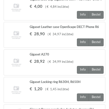
€
4
,
00
(
€
4
,
84
incl.btw
)
Info
Bestel
Gigaset Leather case OpenScape DECT Phone R6
Gigaset R700H Pro
€
28
,
90
(
€
34
,
97
incl.btw
)
Info
Bestel
Gigaset A270
€
28
,
92
(
€
34
,
99
incl.btw
)
Info
Bestel
Gigaset Locking ring R630H, R650H
€
1
,
20
(
€
1
,
45
incl.btw
)
Info
Bestel