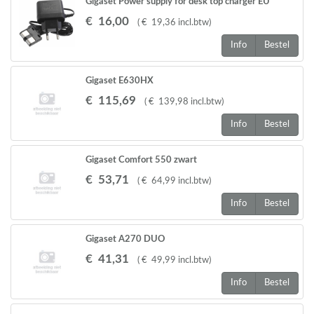
Gigaset Power supply for desk top charger EU
€
16
,
00
(
€
19
,
36
incl.btw
)
Info
Bestel
Gigaset E630HX
€
115
,
69
(
€
139
,
98
incl.btw
)
Info
Bestel
Gigaset Comfort 550 zwart
€
53
,
71
(
€
64
,
99
incl.btw
)
Info
Bestel
Gigaset A270 DUO
€
41
,
31
(
€
49
,
99
incl.btw
)
Info
Bestel