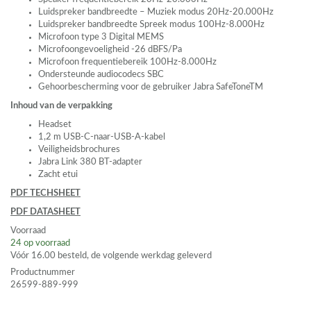
Luidspreker bandbreedte – Muziek modus 20Hz-20.000Hz
Luidspreker bandbreedte Spreek modus 100Hz-8.000Hz
Microfoon type 3 Digital
MEMS
Microfoongevoeligheid -26 dBFS/Pa
Microfoon frequentiebereik 100Hz-8.000Hz
Ondersteunde audiocodecs
SBC
Gehoorbescherming voor de gebruiker Jabra SafeToneTM
Inhoud van de verpakking
Headset
1,2 m
USB
-C-naar-
USB
-A-kabel
Veiligheidsbrochures
Jabra Link 380 BT-adapter
Zacht etui
PDF
TECHSHEET
PDF
DATASHEET
Voorraad
24
op voorraad
Vóór 16.00 besteld, de volgende werkdag geleverd
Productnummer
26599-889-999