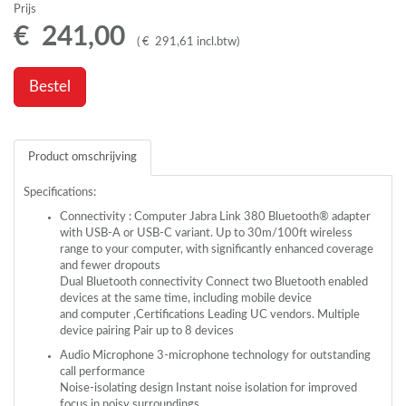
Prijs
€
241
,
00
(
€
291
,
61
incl.btw
)
Bestel
Product omschrijving
Specifications:
Connectivity : Computer Jabra Link 380 Bluetooth® adapter
with
USB
-A or
USB
-C variant. Up to 30m/100ft wireless
range to your computer, with significantly enhanced coverage
and fewer dropouts
Dual Bluetooth connectivity Connect two Bluetooth enabled
devices at the same time, including mobile device
and computer ,Certifications Leading UC vendors. Multiple
device pairing Pair up to 8 devices
Audio Microphone 3-microphone technology for outstanding
call performance
Noise-isolating design Instant noise isolation for improved
focus in noisy surroundings