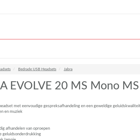
adsets
Bedrade USB Headsets
Jabra
A EVOLVE 20 MS Mono MS
headset met eenvoudige gespreksafhandeling en een geweldige geluidskwalitei
en en muziek
ig afhandelen van oproepen
e geluidsonderdrukking
ek lampje