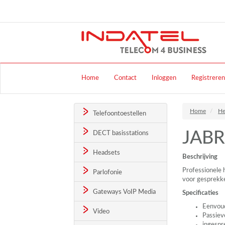
Home
Contact
Inloggen
Registreren
Home
He
Telefoontoestellen
JABR
DECT basisstations
Headsets
Beschrijving
Professionele 
Parlofonie
voor gesprekk
Gateways VoIP Media
Specificaties
Eenvoud
Video
Passiev
ingespr