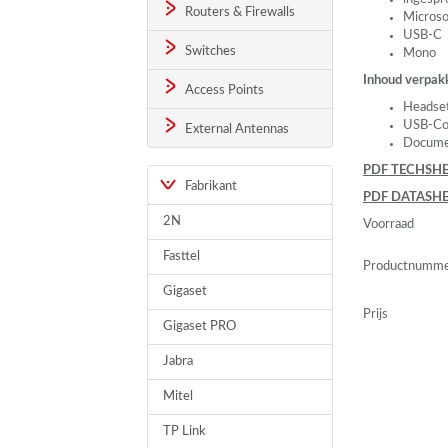
Routers & Firewalls
Microso
USB
-C
Switches
Mono
Inhoud verpak
Access Points
Headse
USB
-Co
External Antennas
Docume
PDF
TECHSHE
Fabrikant
PDF
DATASHE
2N
Voorraad
Fasttel
Productnumm
Gigaset
Prijs
Gigaset PRO
Jabra
Mitel
TP Link