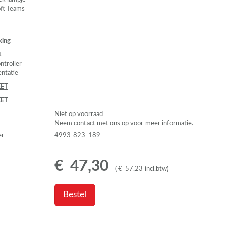
ft Teams
king
t
ntroller
ntatie
ET
ET
Niet op voorraad
Neem contact met ons op voor meer informatie.
er
4993-823-189
€
47
,
30
(
€
57
,
23
incl.btw
)
Bestel