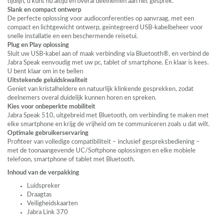
tijdlijn, u kunt nu altijd en overal deelnemen aan het gesprek.
Slank en compact ontwerp
De perfecte oplossing voor audioconferenties op aanvraag, met een
compact en lichtgewicht ontwerp, geïntegreerd
USB
-kabelbeheer voor
snelle installatie en een beschermende reisetui.
Plug en Play oplossing
Sluit uw
USB
-kabel aan of maak verbinding via Bluetooth®, en verbind de
Jabra Speak eenvoudig met uw pc, tablet of smartphone. En klaar is kees.
U bent klaar om in te bellen
Uitstekende geluidskwaliteit
Geniet van kristalheldere en natuurlijk klinkende gesprekken, zodat
deelnemers overal duidelijk kunnen horen en spreken.
Kies voor onbeperkte mobiliteit
Jabra Speak 510, uitgebreid met Bluetooth, om verbinding te maken met
elke smartphone en krijg de vrijheid om te communiceren zoals u dat wilt.
Optimale gebruikerservaring
Profiteer van volledige compatibiliteit – inclusief gespreksbediening –
met de toonaangevende UC/Softphone oplossingen en elke mobiele
telefoon, smartphone of tablet met Bluetooth.
Inhoud van de verpakking
Luidspreker
Draagtas
Veiligheidskaarten
Jabra Link 370