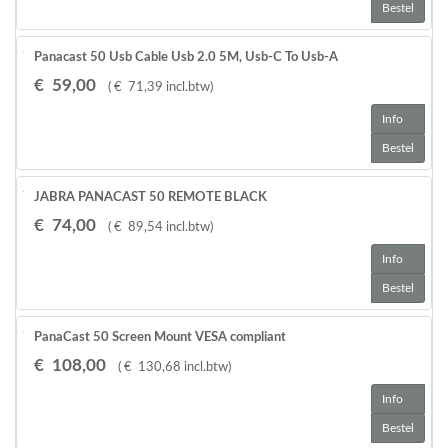
Bestel
Panacast 50 Usb Cable Usb 2.0 5M, Usb-C To Usb-A
€
59
,
00
(
€
71
,
39
incl.btw
)
Info
Bestel
JABRA PANACAST 50 REMOTE BLACK
€
74
,
00
(
€
89
,
54
incl.btw
)
Info
Bestel
PanaCast 50 Screen Mount VESA compliant
€
108
,
00
(
€
130
,
68
incl.btw
)
Info
Bestel