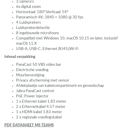
3 camera’s
6x digital zoom
Horizontaal: 180°,Verticaal: 54°
Panoramisch 4K: 3840 × 1080 @ 30 fps
4 Luidsprekers
Luidsprekerdetectie
8 ingebouwde microfoons
Compatibel met Windows 10, macOS 10.15 en later, inclusief
macOS 11.X
USB
-A,
USB
-C, Ethernet (RJ45),Wi-Fi
Inhoud verpakking
PanaCast 50
VBS
video bar
Electrische voeding
Muurbevestiging
Privacy afscherming met sensor
Afdekplaatje van kabelcompartiment en gereedschap
Jabra PanaCast control
PoE-Power injector
1 x Ethernet kabel 1.83 meter
2 x Ethernetkabel 4.57 meter
1 x
HDMI
kabel 1.83 meter
2 x regionale voedingskabel
PDF
DATASHEET
MS
TEAMS