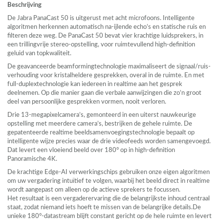
Beschrijving
De Jabra PanaCast 50 is uitgerust met acht microfoons. Intelligente
algoritmen herkennen automatisch na-ijlende echo’s en statische ruis en
filteren deze weg. De PanaCast 50 bevat vier krachtige luidsprekers, in
een trillingvrije stereo-opstelling, voor ruimtevullend high-definition
geluid van topkwaliteit.
De geavanceerde beamformingtechnologie maximaliseert de signaal/ruis-
verhouding voor kristalheldere gesprekken, overal in de ruimte. En met
full-duplextechnologie kan iedereen in realtime aan het gesprek
deelnemen. Op die manier gaan die verbale aanwijzingen die zo’n groot
deel van persoonlijke gesprekken vormen, nooit verloren.
Drie 13-megapixelcamera’s, gemonteerd in een uiterst nauwkeurige
opstelling met meerdere camera’s, bestrijken de gehele ruimte. De
gepatenteerde realtime beeldsamenvoegingstechnologie bepaalt op
intelligente wijze precies waar de drie videofeeds worden samengevoegd.
Dat levert een vloeiend beeld over 180° op in high-definition
Panoramische 4K.
De krachtige Edge-AI verwerkingschips gebruiken onze eigen algoritmen
om uw vergadering intuïtief te volgen, waarbij het beeld direct in realtime
wordt aangepast om alleen op de actieve sprekers te focussen.
Het resultaat is een vergaderervaring die de belangrijkste inhoud centraal
staat, zodat niemand iets hoeft te missen van de belangrijke details.De
unieke 180°-datastream blijft constant gericht op de hele ruimte en levert