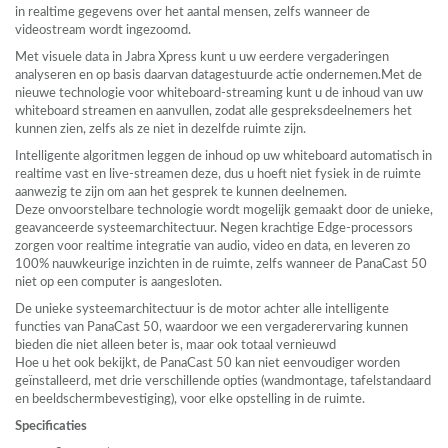
in realtime gegevens over het aantal mensen, zelfs wanneer de
videostream wordt ingezoomd.
Met visuele data in Jabra Xpress kunt u uw eerdere vergaderingen
analyseren en op basis daarvan datagestuurde actie ondernemen.Met de
nieuwe technologie voor whiteboard-streaming kunt u de inhoud van uw
whiteboard streamen en aanvullen, zodat alle gespreksdeelnemers het
kunnen zien, zelfs als ze niet in dezelfde ruimte zijn.
Intelligente algoritmen leggen de inhoud op uw whiteboard automatisch in
realtime vast en live-streamen deze, dus u hoeft niet fysiek in de ruimte
aanwezig te zijn om aan het gesprek te kunnen deelnemen.
Deze onvoorstelbare technologie wordt mogelijk gemaakt door de unieke,
geavanceerde systeemarchitectuur. Negen krachtige Edge-processors
zorgen voor realtime integratie van audio, video en data, en leveren zo
100% nauwkeurige inzichten in de ruimte, zelfs wanneer de PanaCast 50
niet op een computer is aangesloten.
De unieke systeemarchitectuur is de motor achter alle intelligente
functies van PanaCast 50, waardoor we een vergaderervaring kunnen
bieden die niet alleen beter is, maar ook totaal vernieuwd
Hoe u het ook bekijkt, de PanaCast 50 kan niet eenvoudiger worden
geïnstalleerd, met drie verschillende opties (wandmontage, tafelstandaard
en beeldschermbevestiging), voor elke opstelling in de ruimte.
Specificaties