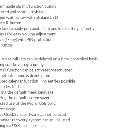
ammable alarm-/function button
nated and scratch resistant
ge waiting key with blinking
LED
ate R-button
e key to apply personal, silent and loud settings directly
keys for easy volume adjustment
ck (#-key) with
PIN
protection
button
uch as call lists can be deleted on a time-controlled basis
ing soft key programming
mail function can be activated/deactivated
luetooth menu is deactivated
uced calendar function – no entries possible
 codes for the:
ring the default menu language
ring the default screen saver
icted use of the Micro-
USB
port:
exchange
et QuickSync software cannot be used
isaster recovery system can still be used
ing via
USB
is still possible