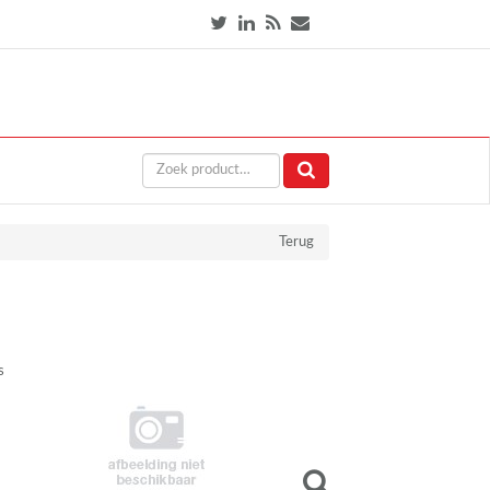
Terug
s