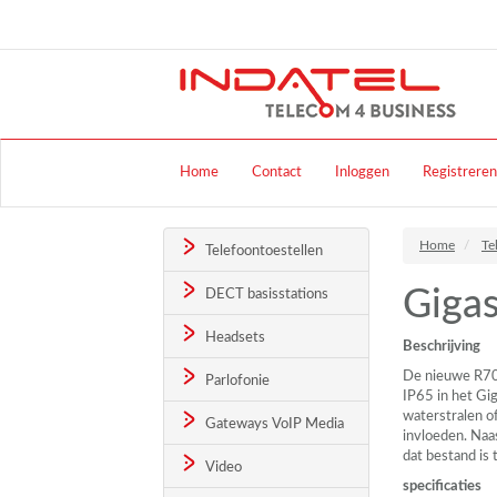
Home
Contact
Inloggen
Registreren
Home
Te
Telefoontoestellen
Giga
DECT basisstations
Headsets
Beschrijving
De nieuwe R
Parlofonie
IP65 in het Gi
waterstralen o
Gateways VoIP Media
invloeden. Naa
dat bestand is
Video
specificaties