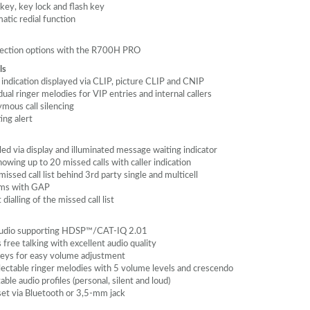
key, key lock and flash key
atic redial function
nection options with the R700H
PRO
ls
 indication displayed via
CLIP
, picture
CLIP
and
CNIP
dual ringer melodies for
VIP
entries and internal callers
mous call silencing
ing alert
led via display and illuminated message waiting indicator
howing up to 20 missed calls with caller indication
missed call list behind 3rd party single and multicell
ms with
GAP
 dialling of the missed call list
dio supporting HDSP™/CAT-IQ 2.01
free talking with excellent audio quality
keys for easy volume adjustment
lectable ringer melodies with 5 volume levels and crescendo
able audio profiles (personal, silent and loud)
et via Bluetooth or 3,5-mm jack