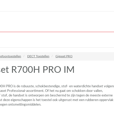
lefoontoestellen
DECT Toestellen
Gigaset PRO
set R700H PRO IM
700H
PRO
is de robuuste, schokbestendige, stof- en waterdichte handset volgen
gaset Professional-assortiment. Of het nu gaat om schokken door vallen,
f stof, de handset is ontworpen om beschermd te zijn tegen de meeste externe
st deze eigenschappen is het toestel ook uitgerust met een rubberen oppervlak
 tegen ontsmettingsmiddelen.