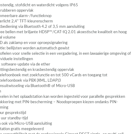
stendig, stofdicht en waterdicht volgens IP65
p rubberen oppervlak
meerbare alarm-/functieknop
erlicht 2,4”
TFT
-kleurenscherm
bediening via Bluetooth 4.2 of 3,5 mm aansluiting
ee bellen met briljante HDSP™/CAT-IQ 2.01 akoestische kwaliteit en hoog
al volume
ED
als zaklamp en voor oproepsignalering
tie: bellijsten worden automatisch gewist
fielen voor snelle selectie in een vergadering, in een lawaaierige omgeving of
viduele instellingen
: software-update via de ether
tingsbestendig en krasbestendig oppervlak
telefoonboek met zoekfunctie en tot 500 vCards en toegang tot
stelefoonboek via
PBX
(
XML
,
LDAP
)3
suitwisseling via Bluetooth® of Micro-
USB
m
nkelen in het oplaadstation kan worden ingesteld voor parallelle gesprekken
okkering met
PIN
-bescherming – Noodoproepen kiezen ondanks
PIN
-
rming
uur gesprekstijd
 uur standby-tijd
 ook via Micro-
USB
aansluiting
tation gratis meegeleverd