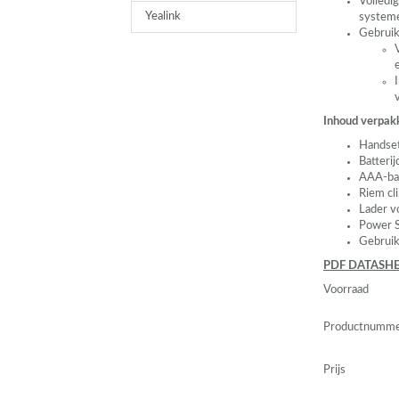
Volledi
Yealink
system
Gebruik
Inhoud verpak
Handse
Batterij
AAA
-ba
Riem cl
Lader v
Power S
Gebruik
PDF
DATASHE
Voorraad
Productnumm
Prijs