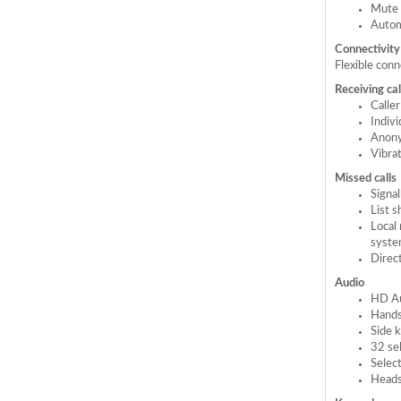
Mute 
Autom
Connectivity
Flexible con
Receiving cal
Caller
Indivi
Anony
Vibrat
Missed calls
Signal
List s
Local 
syste
Direct
Audio
HD Au
Hands 
Side 
32 se
Select
Heads