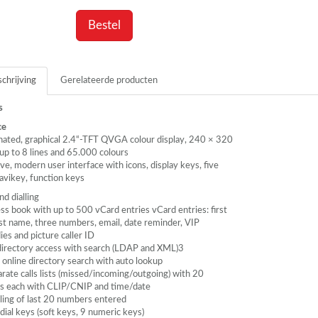
Bestel
chrijving
Gerelateerde producten
s
ce
nated, graphical 2.4“-
TFT
QVGA
colour display, 240 × 320
 up to 8 lines and 65.000 colours
ive, modern user interface with icons, display keys, five
avikey, function keys
d dialling
ss book with up to 500 vCard entries vCard entries: first
ast name, three numbers, email, date reminder,
VIP
es and picture caller ID
directory access with search (
LDAP
and
XML
)3
 online directory search with auto lookup
rate calls lists (missed/incoming/outgoing) with 20
es each with
CLIP
/CNIP and time/date
lling of last 20 numbers entered
dial keys (soft keys, 9 numeric keys)