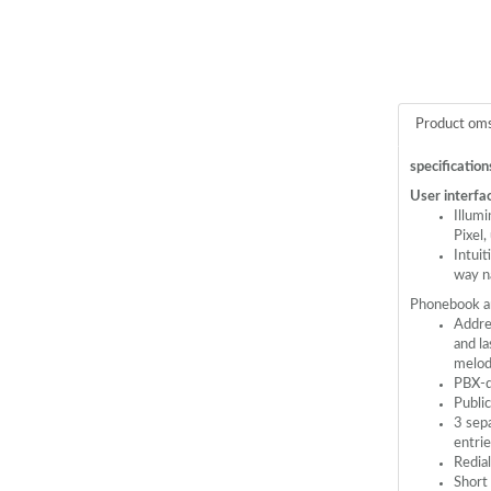
Product oms
specification
User interfa
Illumi
Pixel,
Intuit
way n
Phonebook an
Addre
and l
melodi
PBX
-
Public
3 sepa
entri
Redia
Short 