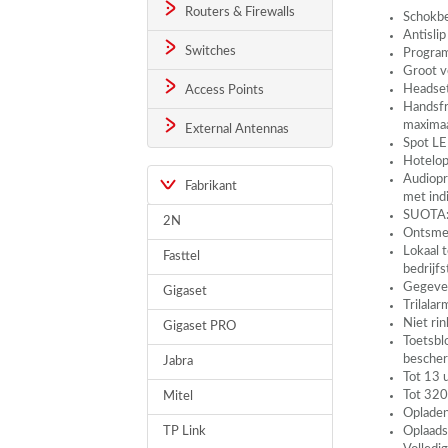
Routers & Firewalls
Schokbe
Antisli
Switches
Program
Groot v
Headset
Access Points
Handsfr
maxima
External Antennas
Spot
L
Hotelop
Audiopro
Fabrikant
met indi
SUOTA
2N
Ontsmet
Lokaal 
Fasttel
bedrijf
Gegeven
Gigaset
Trilalar
Niet ri
Gigaset PRO
Toetsbl
besche
Jabra
Tot 13 
Tot 320
Mitel
Opladen
TP Link
Oplaads