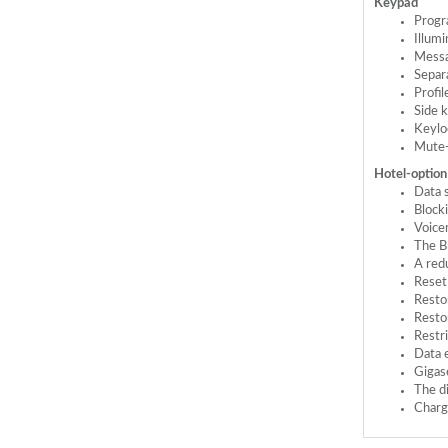
Keypad
Progr
Illumi
Messa
Separ
Profil
Side 
Keylo
Mute-
Hotel-option
Data s
Block
Voice
The B
A red
Reset
Resto
Resto
Restr
Data 
Gigas
The d
Charg