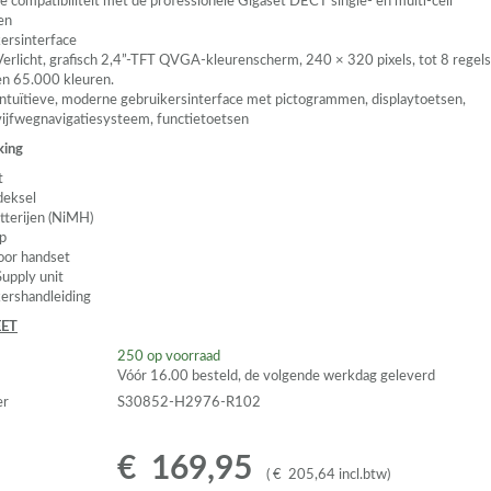
ge compatibiliteit met de professionele Gigaset
DECT
single- en multi-cell
en
ersinterface
Verlicht, grafisch 2,4”-
TFT
QVGA
-kleurenscherm, 240 × 320 pixels, tot 8 regels
en 65.000 kleuren.
Intuïtieve, moderne gebruikersinterface met pictogrammen, displaytoetsen,
vijfwegnavigatiesysteem, functietoetsen
king
t
deksel
tterijen (NiMH)
ip
oor handset
upply unit
ershandleiding
ET
250
op voorraad
Vóór 16.00 besteld, de volgende werkdag geleverd
er
S30852-H2976-R102
€
169
,
95
(
€
205
,
64
incl.btw
)