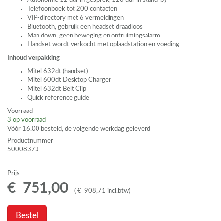
Autonomie 12 uur in gesprek, 120 uur in stand-by
Telefoonboek tot 200 contacten
VIP
-directory met 6 vermeldingen
Bluetooth, gebruik een headset draadloos
Man down, geen beweging en ontruimingsalarm
Handset wordt verkocht met oplaadstation en voeding
Inhoud verpakking
Mitel 632dt (handset)
Mitel 600dt Desktop Charger
Mitel 632dt Belt Clip
Quick reference guide
Voorraad
3
op voorraad
Vóór 16.00 besteld, de volgende werkdag geleverd
Productnummer
50008373
Prijs
€
751
,
00
(
€
908
,
71
incl.btw
)
Bestel