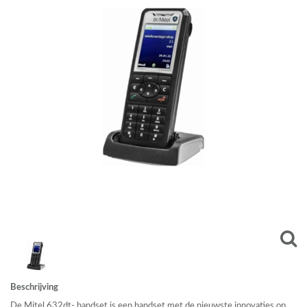
Beschrijving
De Mitel 632dt- handset is een handset met de nieuwste innovaties op