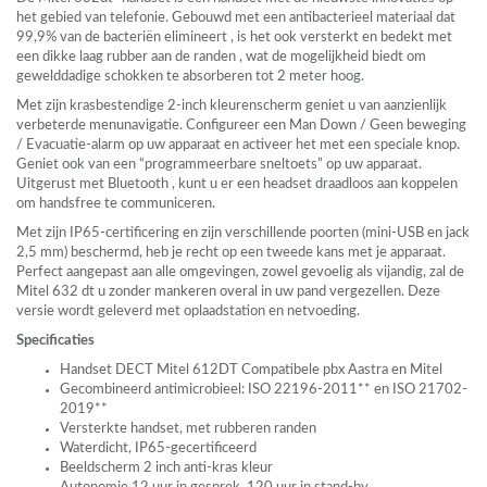
het gebied van telefonie. Gebouwd met een antibacterieel materiaal dat
99,9% van de bacteriën elimineert , is het ook versterkt en bedekt met
een dikke laag rubber aan de randen , wat de mogelijkheid biedt om
gewelddadige schokken te absorberen tot 2 meter hoog.
Met zijn krasbestendige 2-inch kleurenscherm geniet u van aanzienlijk
verbeterde menunavigatie. Configureer een Man Down / Geen beweging
/ Evacuatie-alarm op uw apparaat en activeer het met een speciale knop.
Geniet ook van een “programmeerbare sneltoets” op uw apparaat.
Uitgerust met Bluetooth , kunt u er een headset draadloos aan koppelen
om handsfree te communiceren.
Met zijn IP65-certificering en zijn verschillende poorten (mini-
USB
en jack
2,5 mm) beschermd, heb je recht op een tweede kans met je apparaat.
Perfect aangepast aan alle omgevingen, zowel gevoelig als vijandig, zal de
Mitel 632 dt u zonder mankeren overal in uw pand vergezellen. Deze
versie wordt geleverd met oplaadstation en netvoeding.
Specificaties
Handset
DECT
Mitel 612DT Compatibele pbx Aastra en Mitel
Gecombineerd antimicrobieel:
ISO
22196-2011** en
ISO
21702-
2019**
Versterkte handset, met rubberen randen
Waterdicht, IP65-gecertificeerd
Beeldscherm 2 inch anti-kras kleur