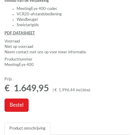
Inhoud van de verpakking
MeetingEye 400-codec
VCR20-afstandsbediening
Wandbeugel
Snelstartgids
PDF
DATASHEET
Voorraad
Niet op voorraad
Neem contact met ons op voor meer informatie.
Productnummer
MeetingEye 400
Prijs
€
1.649
,
95
(
€
1.996
,
44
incl.btw
)
Bestel
Product omschrijving