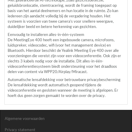
Met geavanceerde AI-technologie, zoals gezichtsdetectie,
geluidsbronlocatie, stemtracering, wordt de framing toegepast op
basis van het aantal deelnemers en hun locatie in de ruimte. Zo kan
iedereen zijn aandacht volledig bij de vergadering houden. Het
systeem is voorzien van twee camera’s voor snellere weergave,
duidelijker beeld en betere herkenning van gezichten.
Eenvoudig te installeren alles-in-één-systeem
De MeetingEye 400 heeft een ingebouwde camera, microfoons,
luidspreker, videocodec, wifi (voor het management device) en
Bluetooth. Hierdoor beschikt de Yealink Meeting Eye 400 over alle
voorzieningen die vereist zijn voor een videoconferentie. Ook zijn er
slechts 3 kabels nodig voor de installatie. Dit alles-in-één-
videoconferentiesysteem biedt ondersteuning voor het draadloos
delen van content via WPP20/Airplay/Miracast.
Automatische lensafdekking voor betrouwbare privacybescherming
De lensafdekking wordt automatisch geopend tijdens de
videoconferentie en gesloten wanneer de meeting is afgelopen. Er
hoeft dus geen zorgen gemaakt te worden over de privacy.
Algemene voorwaarden
Privacy statement