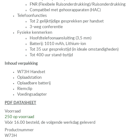
FNR
(Flexibele Ruisonderdrukking)/Ruisonderdrukking
Compatibel met gehoorapparaten (
HAC
)
Telefoonfuncties
Tot 2 gelijktijdige gesprekken per handset
3-weg conferentie
Fysieke kenmerken
Hoofdtelefoonaansluiting (3,5 mm)
Batterij: 1010 mAh, Lithium-ion
Tot 35 uur gesprekstijd (in ideale omstandigheden)
Tot 400 uur stand-bytijd
Inhoud verpakking
W73H Handset
Oplaadstation
Oplaadbare batterij
Riemclip
Voedingsadapter
PDF
DATASHEET
Voorraad
250
op voorraad
Vóór 16.00 besteld, de volgende werkdag geleverd
Productnummer
W73H