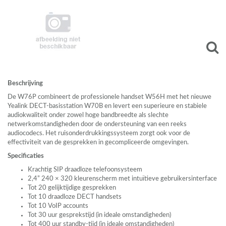
Beschrijving
De W76P combineert de professionele handset W56H met het nieuwe
Yealink
DECT
-basisstation W70B en levert een superieure en stabiele
audiokwaliteit onder zowel hoge bandbreedte als slechte
netwerkomstandigheden door de ondersteuning van een reeks
audiocodecs. Het ruisonderdrukkingssysteem zorgt ook voor de
effectiviteit van de gesprekken in gecompliceerde omgevingen.
Specificaties
Krachtig
SIP
draadloze telefoonsysteem
2,4” 240 × 320 kleurenscherm met intuïtieve gebruikersinterface
Tot 20 gelijktijdige gesprekken
Tot 10 draadloze
DECT
handsets
Tot 10 VoIP accounts
Tot 30 uur gesprekstijd (in ideale omstandigheden)
Tot 400 uur standby-tijd (in ideale omstandigheden)