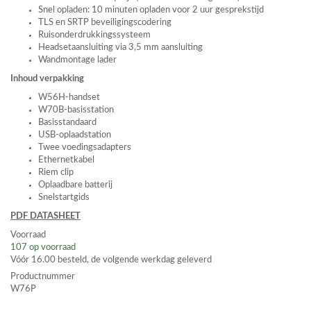
Snel opladen: 10 minuten opladen voor 2 uur gesprekstijd
TLS
en
SRTP
beveiligingscodering
Ruisonderdrukkingssysteem
Headsetaansluiting via 3,5 mm aansluiting
Wandmontage lader
Inhoud verpakking
W56H-handset
W70B-basisstation
Basisstandaard
USB
-oplaadstation
Twee voedingsadapters
Ethernetkabel
Riem clip
Oplaadbare batterij
Snelstartgids
PDF
DATASHEET
Voorraad
107
op voorraad
Vóór 16.00 besteld, de volgende werkdag geleverd
Productnummer
W76P