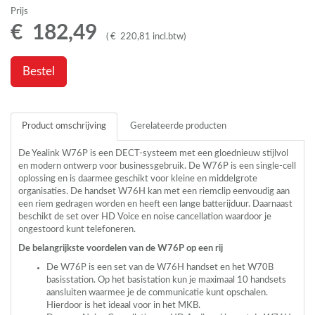
Prijs
€
182
,
49
(
€
220
,
81
incl.btw
)
Bestel
Product omschrijving
Gerelateerde producten
De Yealink W76P is een
DECT
-systeem met een gloednieuw stijlvol
en modern ontwerp voor businessgebruik. De W76P is een single-cell
oplossing en is daarmee geschikt voor kleine en middelgrote
organisaties. De handset W76H kan met een riemclip eenvoudig aan
een riem gedragen worden en heeft een lange batterijduur. Daarnaast
beschikt de set over HD Voice en noise cancellation waardoor je
ongestoord kunt telefoneren.
De belangrijkste voordelen van de W76P op een rij
De W76P is een set van de W76H handset en het W70B
basisstation. Op het basistation kun je maximaal 10 handsets
aansluiten waarmee je de communicatie kunt opschalen.
Hierdoor is het ideaal voor in het
MKB
.