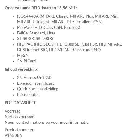
Ondersteunde
RFID
-kaarten 13,56 MHz
ISO14443A (
MIFARE
Classic,
MIFARE
Plus,
MIFARE
Mini,
MIFARE
Ultralight,
MIFARE
DESF
ire alleen
CSN
)
PicoPass (
HID
iClass
CSN
, Picopass)
FeliCa (Standard, Lite)
ST SR (SR,
SRI
,
SRIX
)
HID
PAC
(
HID
SEOS
,
HID
iClass SE, iClass SR,
HID
MIFARE
DESF
ire met
SIO
,
HID
MIFARE
Classic met
SIO
)
My2N
2N
PIC
ard
Inhoud verpakking
2N Access Unit 2.0
Eigendomscertificaat
Quick Start-handleiding
Inbussleutel
PDF
DATASHEET
Voorraad
Niet op voorraad
Neem contact met ons op voor meer informatie.
Productnummer
9155086