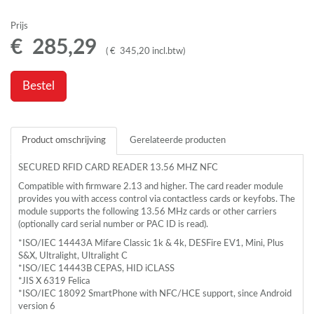
Prijs
€
285
,
29
(
€
345
,
20
incl.btw
)
Bestel
Product omschrijving
Gerelateerde producten
SECURED
RFID
CARD
READER
13.56
MHZ
NFC
Compatible with firmware 2.13 and higher. The card reader module
provides you with access control via contactless cards or keyfobs. The
module supports the following 13.56 MHz cards or other carriers
(optionally card serial number or
PAC
ID is read).
*ISO/IEC 14443A Mifare Classic 1k & 4k,
DESF
ire EV1, Mini, Plus
S&X, Ultralight, Ultralight C
*ISO/IEC 14443B
CEPAS
,
HID
iCLASS
*JIS X 6319 Felica
*ISO/IEC 18092 SmartPhone with
NFC
/HCE support, since Android
version 6