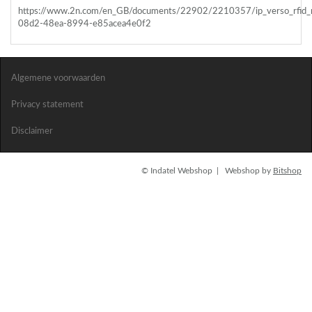
https://www.2n.com/en_GB/documents/22902/2210357/ip_verso_rfid
08d2-48ea-8994-e85acea4e0f2
Algemene voorwaarden
Privacy statement
Disclaimer
© Indatel Webshop | Webshop by
Bitshop