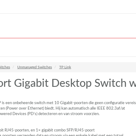
itches
Unmanaged Switches
TP Link
rt Gigabit Desktop Switch w
 een onbeheerde switch met 10 Gigabit-poorten die geen configuratie vereis
en (Power over Ethernet) biedt. Hij kan automatisch alle
IEEE
802.3af/at
wered Devices (PD’s) detecteren en van stroom voorzien.
bit RJ45-poorten, en 1× gigabit combo
SFP
/RJ45-poort
 poorten verzenden data en stroom via een enkele kabel met een totaal