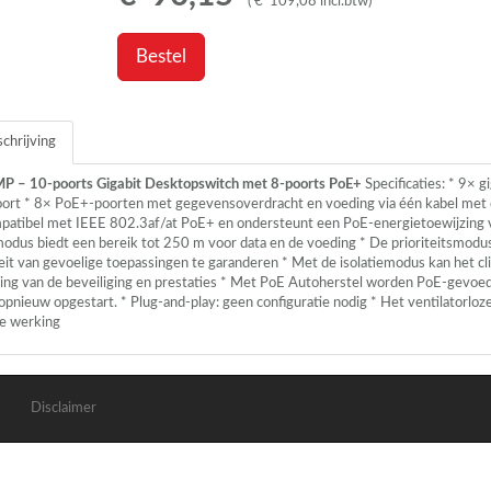
(
€
109
,
08
incl.btw
)
Bestel
chrijving
 – 10-poorts Gigabit Desktopswitch met 8-poorts PoE+
Specificaties: * 9× 
ort * 8× PoE+-poorten met gegevensoverdracht en voeding via één kabel met 
mpatibel met
IEEE
802.3af/at PoE+ en ondersteunt een PoE-energietoewijzing 
modus biedt een bereik tot 250 m voor data en de voeding * De prioriteitsmodus
eit van gevoelige toepassingen te garanderen * Met de isolatiemodus kan het c
ing van de beveiliging en prestaties * Met PoE Autoherstel worden PoE-gevoede
opnieuw opgestart. * Plug-and-play: geen configuratie nodig * Het ventilatorlo
le werking
Disclaimer