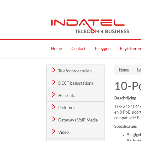
Home
Contact
Inloggen
Registreren
Home
Sw
Telefoontoestellen
10-Po
DECT basisstations
Headsets
Beschrijving
TL-SG1210MP is
Parlofonie
en 8 PoE-poort
compatibele Po
Gateways VoIP Media
Specificaties
Video
9× giga
8× PoE+