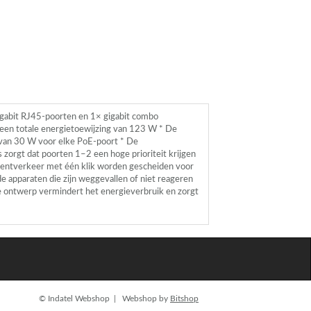
gigabit RJ45-poorten en 1× gigabit combo
een totale energietoewijzing van 123 W * De
van 30 W voor elke PoE-poort * De
 zorgt dat poorten 1–2 een hoge prioriteit krijgen
lientverkeer met één klik worden gescheiden voor
 apparaten die zijn weggevallen of niet reageren
ze ontwerp vermindert het energieverbruik en zorgt
© Indatel Webshop | Webshop by
Bitshop