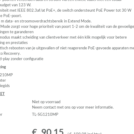
budget van 123 W.
miteit met
IEEE
802.3af/at PoE+, de switch ondersteunt PoE Power tot 30 W
ke PoE-poort.
 m data- en stroomoverdrachtsbereik in Extend Mode.
y Mode zorgt voor hoge prioriteit van poort 1-2 om de kwaliteit van de gevoelig
ingen te garanderen
emodus maakt scheiding van clientverkeer met één klik mogelijk voor betere
ing en prestaties
isch rebooten van je uitgevallen of niet reagerende PoE-gevoede apparaten m
o Recovery.
d-play zonder configuratie
king
1210MP
pter
tiegids
ET
Niet op voorraad
Neem contact met ons op voor meer informatie.
er
TL-SG1210MP
€
90
,
15