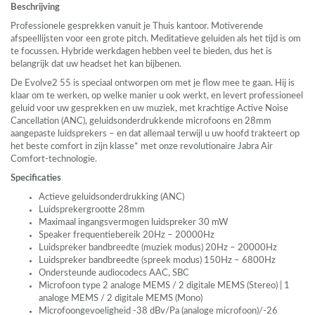
Beschrijving
Professionele gesprekken vanuit je Thuis kantoor. Motiverende
afspeellijsten voor een grote pitch. Meditatieve geluiden als het tijd is om
te focussen. Hybride werkdagen hebben veel te bieden, dus het is
belangrijk dat uw headset het kan bijbenen.
De Evolve2 55 is speciaal ontworpen om met je flow mee te gaan. Hij is
klaar om te werken, op welke manier u ook werkt, en levert professioneel
geluid voor uw gesprekken en uw muziek, met krachtige Active Noise
Cancellation (
ANC
), geluidsonderdrukkende microfoons en 28mm
aangepaste luidsprekers – en dat allemaal terwijl u uw hoofd trakteert op
het beste comfort in zijn klasse* met onze revolutionaire Jabra Air
Comfort-technologie.
Specificaties
Actieve geluidsonderdrukking (
ANC
)
Luidsprekergrootte 28mm
Maximaal ingangsvermogen luidspreker 30 mW
Speaker frequentiebereik 20Hz – 20000Hz
Luidspreker bandbreedte (muziek modus) 20Hz – 20000Hz
Luidspreker bandbreedte (spreek modus) 150Hz – 6800Hz
Ondersteunde audiocodecs
AAC
,
SBC
Microfoon type 2 analoge
MEMS
/ 2 digitale
MEMS
(Stereo) | 1
analoge
MEMS
/ 2 digitale
MEMS
(Mono)
Microfoongevoeligheid -38 dBv/Pa (analoge microfoon)/-26