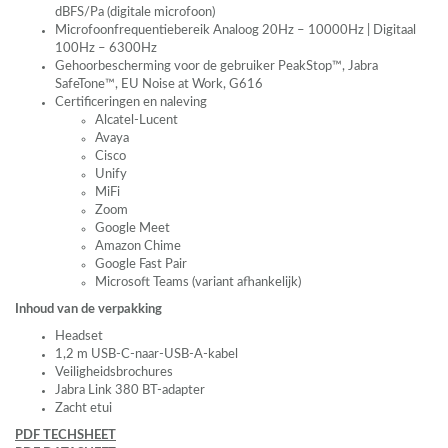
dBFS/Pa (digitale microfoon)
Microfoonfrequentiebereik Analoog 20Hz – 10000Hz | Digitaal
100Hz – 6300Hz
Gehoorbescherming voor de gebruiker PeakStop™, Jabra
SafeTone™, EU Noise at Work, G616
Certificeringen en naleving
Alcatel-Lucent
Avaya
Cisco
Unify
MiFi
Zoom
Google Meet
Amazon Chime
Google Fast Pair
Microsoft Teams (variant afhankelijk)
Inhoud van de verpakking
Headset
1,2 m
USB
-C-naar-
USB
-A-kabel
Veiligheidsbrochures
Jabra Link 380 BT-adapter
Zacht etui
PDF
TECHSHEET