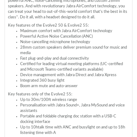
powerful
ANC
, noise-cancelling microphones, and custom 28mm
speakers. And with revolutionary Jabra AirComfort technology, you
can treat your head to out-of-this-world comfort that’s the best in its
class*. Do it all, with a headset designed to do it all.
Key features of the Evolve2 50 & Evolve2 55:
Maximum comfort with Jabra AirComfort technology
Powerful Active Noise Cancellation (
ANC
)
Noise-cancelling microphone technology
28mm custom speakers deliver premium sound for music and
media
Fast plug-and-play and dual connectivity
Certified for leading virtual meeting platforms (UC-certified
and Microsoft Teams-certified variants available)
Device management with Jabra Direct and Jabra Xpress
Integrated 360 busy light
Boom arm mute and auto-answer
Key features only of the Evolve2 55:
Up to 30m/100ft wireless range
Personalisation with Jabra Sound+, Jabra MySound and voice
assistants
Portable and foldable charging doc station with a
USB
-C
docking interface
Up to 10htalk time with
ANC
and busylight on and up to 18h
listening time with A