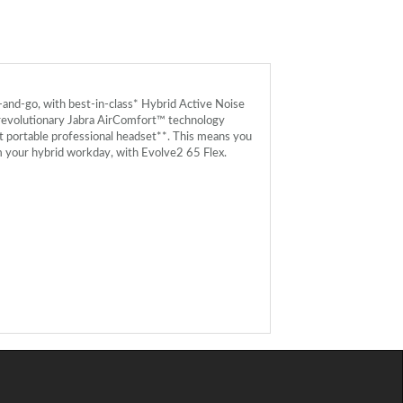
-and-go, with best-in-class* Hybrid Active Noise
d revolutionary Jabra AirComfort™ technology
st portable professional headset**. This means you
m your hybrid workday, with Evolve2 65 Flex.