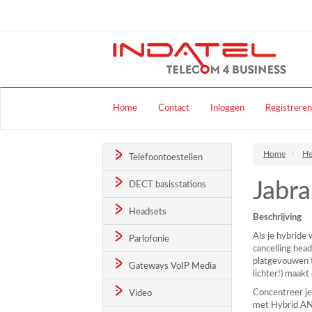
Home
Contact
Inloggen
Registreren
Home
He
Telefoontoestellen
Jabr
DECT basisstations
Headsets
Beschrijving
Als je hybride 
Parlofonie
cancelling hea
platgevouwen t
Gateways VoIP Media
lichter!) maakt
Concentreer j
Video
met Hybrid
A