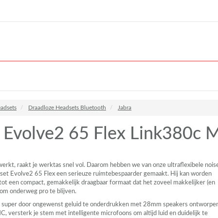
adsets
Draadloze Headsets Bluetooth
Jabra
a Evolve2 65 Flex Link380c
werkt, raakt je werktas snel vol. Daarom hebben we van onze ultraflexibele nois
dset Evolve2 65 Flex een serieuze ruimtebespaarder gemaakt. Hij kan worden
ot een compact, gemakkelijk draagbaar formaat dat het zoveel makkelijker (en
 om onderweg pro te blijven.
e super door ongewenst geluid te onderdrukken met 28mm speakers ontworpe
NC
, versterk je stem met intelligente microfoons om altijd luid en duidelijk te