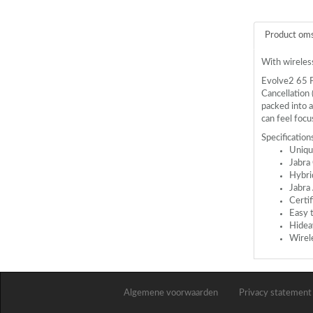
Product oms
With wireles
Evolve2 65 Fl
Cancellation 
packed into a
can feel foc
Specification
Uniqu
Jabra
Hybri
Jabra
Certif
Easy 
Hide
Wirel
Algemene voorwaarden
Privacy statement