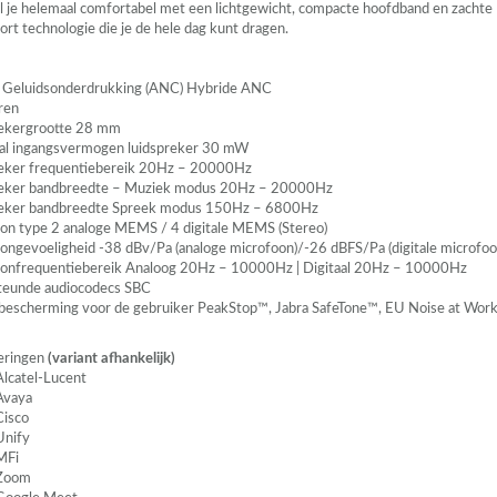
el je helemaal comfortabel met een lichtgewicht, compacte hoofdband en zachte
rt technologie die je de hele dag kunt dragen.
 Geluidsonderdrukking (
ANC
) Hybride
ANC
ren
ekergrootte 28 mm
l ingangsvermogen luidspreker 30 mW
eker frequentiebereik 20Hz – 20000Hz
reker bandbreedte – Muziek modus 20Hz – 20000Hz
reker bandbreedte Spreek modus 150Hz – 6800Hz
on type 2 analoge
MEMS
/ 4 digitale
MEMS
(Stereo)
ongevoeligheid -38 dBv/Pa (analoge microfoon)/-26 dBFS/Pa (digitale microfoo
onfrequentiebereik Analoog 20Hz – 10000Hz | Digitaal 20Hz – 10000Hz
teunde audiocodecs
SBC
escherming voor de gebruiker PeakStop™, Jabra SafeTone™, EU Noise at Work
ceringen
(variant afhankelijk)
Alcatel-Lucent
Avaya
Cisco
Unify
MFi
Zoom