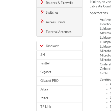
klinken, en vo
Routers & Firewalls
Jabra Air Comfo
Switches
Specificaties
Actieve
Access Points
Doorho
Luidspr
External Antennas
Maximaa
Luidspr
Luidsp
Fabrikant
Luidsp
Microfo
2N
Microfo
Microfo
Fasttel
Onders
Gehoorb
Gigaset
G616
Certifi
Gigaset PRO
Jabra
Mitel
TP Link