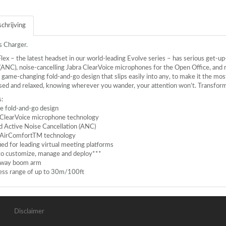
chrijving
s Charger.
ex – the latest headset in our world-leading Evolve series – has serious get-up
(
ANC
), noise-cancelling Jabra ClearVoice microphones for the Open Office, an
 game-changing fold-and-go design that slips easily into any, to make it the mo
used and relaxed, knowing wherever you wander, your attention won’t. Transfor
s:
e fold-and-go design
 ClearVoice microphone technology
d Active Noise Cancellation (
ANC
)
 AirComfortTM technology
ied for leading virtual meeting platforms
to customize, manage and deploy***
away boom arm
ess range of up to 30m/100ft
Disclaimer