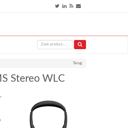
Terug
 MS Stereo WLC
e-
n