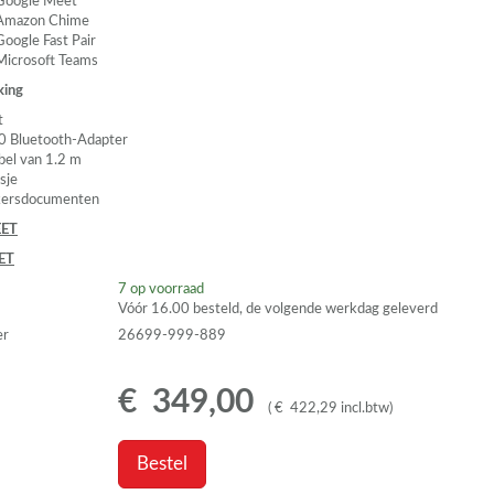
Google Meet
Amazon Chime
Google Fast Pair
Microsoft Teams
king
t
0 Bluetooth-Adapter
bel van 1.2 m
sje
kersdocumenten
ET
ET
7
op voorraad
Vóór 16.00 besteld, de volgende werkdag geleverd
er
26699-999-889
€
349
,
00
(
€
422
,
29
incl.btw
)
Bestel