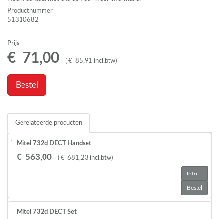
Productnummer
51310682
Prijs
€
71
,
00
(
€
85
,
91
incl.btw
)
Bestel
Gerelateerde producten
Mitel 732d DECT Handset
€
563
,
00
(
€
681
,
23
incl.btw
)
Info
Bestel
Mitel 732d DECT Set