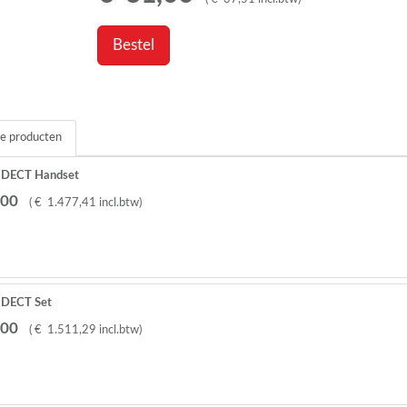
Bestel
e producten
d DECT Handset
00
(
€
1.477
,
41
incl.btw
)
 DECT Set
00
(
€
1.511
,
29
incl.btw
)