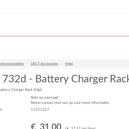
lefoontoestellen
DECT Accessoires
Mitel
 732d - Battery Charger Rac
attery Charger Rack Adpt
Niet op voorraad
Neem contact met ons op voor meer informatie.
er
51311227
€
31
,
00
(
€
37
,
51
incl.btw
)