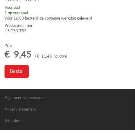
Voorraad
1
op voorraad
Vóór 16.00 besteld, de volgende werkdag geleverd
Productnummer
HS-T53-T54
Prijs
€
9
,
45
(
€
11
,
43
incl.btw
)
Bestel
Algemene voorwaarden
Privacy statement
Disclaimer