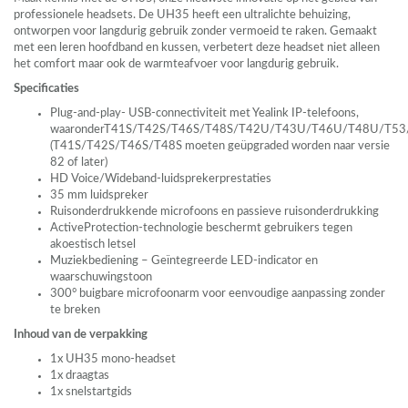
professionele headsets. De UH35 heeft een ultralichte behuizing,
ontworpen voor langdurig gebruik zonder vermoeid te raken. Gemaakt
met een leren hoofdband en kussen, verbetert deze headset niet alleen
het comfort maar ook de warmteafvoer voor langdurig gebruik.
Specificaties
Plug-and-play-
USB
-connectiviteit met Yealink IP-telefoons,
waaronderT41S/T42S/T46S/T48S/T42U/T43U/T46U/T48U/T
(T41S/T42S/T46S/T48S moeten geüpgraded worden naar versie
82 of later)
HD Voice/Wideband-luidsprekerprestaties
35 mm luidspreker
Ruisonderdrukkende microfoons en passieve ruisonderdrukking
ActiveProtection-technologie beschermt gebruikers tegen
akoestisch letsel
Muziekbediening – Geïntegreerde
LED
-indicator en
waarschuwingstoon
300° buigbare microfoonarm voor eenvoudige aanpassing zonder
te breken
Inhoud van de verpakking
1x UH35 mono-headset
1x draagtas
1x snelstartgids