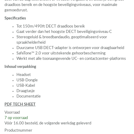
draadloos bereik en de hoogste beveiligingsniveaus, voor maximale
gemoedsrust.
Specificaties
Tot 150m/490ft
DECT
draadloos bereik
Gaat verder dan het hoogste
DECT
beveiligingsniveau C
Stereogeluid & breedbandaudio, geoptimaliseerd voor
spraakhelderheid
Duurzame
USB
DECT
-adapter is ontworpen voor draagbaarheid
SafeTone™ 2.0 voor uitstekende gehoorbescherming
Werkt met alle toonaangevende UC- en contactcenter-platforms
Inhoud verpakking
Headset
USB
-Dongle
USB
-Kabel
Draagtasje
Documentatie
PDF
TECH
SHEET
Voorraad
7
op voorraad
Vóór 16.00 besteld, de volgende werkdag geleverd
Productnummer