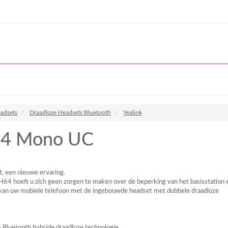
adsets
Draadloze Headsets Bluetooth
Yealink
4 Mono UC
t, een nieuwe ervaring.
64 hoeft u zich geen zorgen te maken over de beperking van het basisstation 
van uw mobiele telefoon met de ingebouwde headset met dubbele draadloze
 Bluetooth hybride draadloze technologie