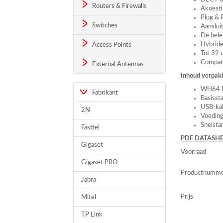
Routers & Firewalls
Akoesti
Plug & 
Switches
Aanslui
De hele
Hybride
Access Points
Tot 32 
Compati
External Antennas
Inhoud verpak
WH64 M
Fabrikant
Basisst
USB
-ka
2N
Voeding
Snelsta
Fasttel
PDF
DATASHE
Gigaset
Voorraad
Gigaset PRO
Productnumm
Jabra
Prijs
Mitel
TP Link