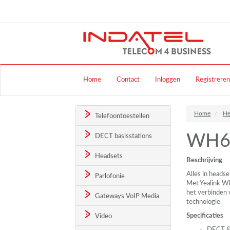
Home
Contact
Inloggen
Registreren
Home
He
Telefoontoestellen
WH6
DECT basisstations
Headsets
Beschrijving
Alles in headse
Parlofonie
Met Yealink WH
het verbinden 
Gateways VoIP Media
technologie.
Specificaties
Video
DECT
&