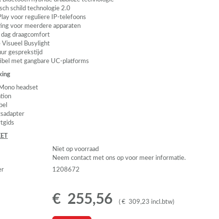
sch schild technologie 2.0
Play voor reguliere IP-telefoons
ting voor meerdere apparaten
 dag draagcomfort
 Visueel Busylight
uur gesprekstijd
bel met gangbare UC-platforms
king
ono headset
ation
bel
sadapter
rtgids
ET
Niet op voorraad
Neem contact met ons op voor meer informatie.
er
1208672
€
255
,
56
(
€
309
,
23
incl.btw
)