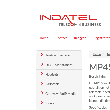
Home
Contact
Inloggen
Registreren
Home
Te
Telefoontoestellen
MP45
DECT basisstations
Headsets
Beschrijving
De MP45 werkt 
Parlofonie
gebruik op het
telefonie-erva
Gateways VoIP Media
audioprestatie
klanten die de 
Video
Specificaties