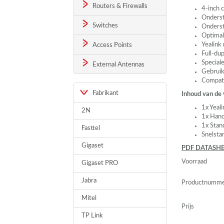
Routers & Firewalls
4-inch 
Onderst
Switches
Onderst
Optima
Yealink
Access Points
Full-du
Special
External Antennas
Gebruik
Compati
Fabrikant
Inhoud van de
1x Yea
2N
1x Hand
1x Stan
Fasttel
Snelsta
Gigaset
PDF
DATASHE
Voorraad
Gigaset PRO
Jabra
Productnumm
Mitel
Prijs
TP Link