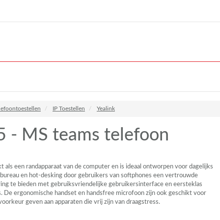
lefoontoestellen
IP Toestellen
Yealink
 - MS teams telefoon
als een randapparaat van de computer en is ideaal ontworpen voor dagelijks
 bureau en hot-desking door gebruikers van softphones een vertrouwde
ring te bieden met gebruiksvriendelijke gebruikersinterface en eersteklas
s. De ergonomische handset en handsfree microfoon zijn ook geschikt voor
voorkeur geven aan apparaten die vrij zijn van draagstress.