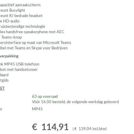
capacitief aanraakscherm
eunt Busylight
eunt RJ bedrade headset
le HD-audio
 ruisbestendige technologie
plex handsfree speakerphone met
AEC
e Teams-knop
ersinterface op maat van Microsoft Teams
bel met Teams en Skype voor Bedrijven
 verpakking
link MP45
USB
-telefoon
set met handsetsnoer
daard
rtgids
ET
63
op voorraad
Vóór 16.00 besteld, de volgende werkdag geleverd
er
MP45
€
114
,
91
(
€
139
,
04
incl.btw
)