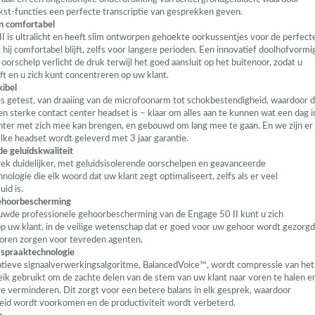
kst-functies een perfecte transcriptie van gesprekken geven.
n comfortabel
I is ultralicht en heeft slim ontworpen gehoekte oorkussentjes voor de perfect
hij comfortabel blijft, zelfs voor langere perioden. Een innovatief doolhofvormi
 oorschelp verlicht de druk terwijl het goed aansluit op het buitenoor, zodat u
ft en u zich kunt concentreren op uw klant.
xibel
s getest, van draaiing van de microfoonarm tot schokbestendigheid, waardoor 
n sterke contact center headset is – klaar om alles aan te kunnen wat een dag i
nter met zich mee kan brengen, en gebouwd om lang mee te gaan. En we zijn er
elke headset wordt geleverd met 3 jaar garantie.
e geluidskwaliteit
ek duidelijker, met geluidsisolerende oorschelpen en geavanceerde
nologie die elk woord dat uw klant zegt optimaliseert, zelfs als er veel
id is.
ehoorbescherming
wde professionele gehoorbescherming van de Engage 50 II kunt u zich
p uw klant, in de veilige wetenschap dat er goed voor uw gehoor wordt gezorgd
oren zorgen voor tevreden agenten.
spraaktechnologie
tieve signaalverwerkingsalgoritme, BalancedVoice™, wordt compressie van het
ik gebruikt om de zachte delen van de stem van uw klant naar voren te halen e
 te verminderen. Dit zorgt voor een betere balans in elk gesprek, waardoor
id wordt voorkomen en de productiviteit wordt verbeterd.