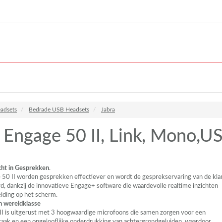
adsets
Bedrade USB Headsets
Jabra
 Engage 50 II, Link, Mono,
cht in Gesprekken
.
50 II worden gesprekken effectiever en wordt de gesprekservaring van de kla
rd, dankzij de innovatieve Engage+ software die waardevolle realtime inzichten
eiding op het scherm.
n wereldklasse
I is uitgerust met 3 hoogwaardige microfoons die samen zorgen voor een
praak en een ongelooflijke onderdrukking van achtergrondgeluiden, waardoor