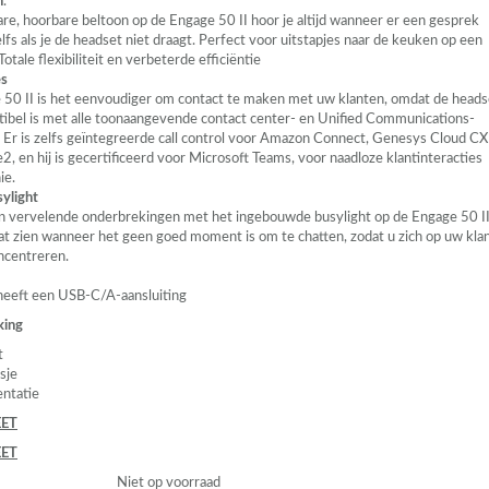
n
.
are, hoorbare beltoon op de Engage 50 II hoor je altijd wanneer er een gesprek
fs als je de headset niet draagt. Perfect voor uitstapjes naar de keuken op een
otale flexibiliteit en verbeterde efficiëntie
es
50 II is het eenvoudiger om contact te maken met uw klanten, omdat de heads
tibel is met alle toonaangevende contact center- en Unified Communications-
. Er is zelfs geïntegreerde call control voor Amazon Connect, Genesys Cloud CX
, en hij is gecertificeerd voor Microsoft Teams, voor naadloze klantinteracties
ie.
ylight
n vervelende onderbrekingen met het ingebouwde busylight op de Engage 50 II
aat zien wanneer het geen goed moment is om te chatten, zodat u zich op uw kla
oncentreren.
heeft een
USB
-C/A-aansluiting
king
t
sje
ntatie
ET
ET
Niet op voorraad