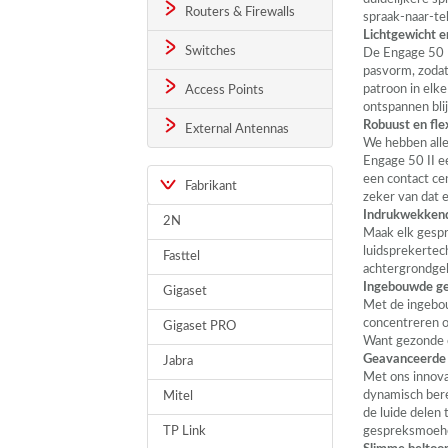
Routers & Firewalls
spraak-naar-te
Lichtgewicht e
Switches
De Engage 50 I
pasvorm, zodat 
patroon in elke
Access Points
ontspannen blij
Robuust en fle
External Antennas
We hebben alle
Engage 50 II ee
een contact ce
Fabrikant
zeker van dat 
Indrukwekkend
2N
Maak elk gespr
luidsprekertech
Fasttel
achtergrondgelu
Ingebouwde g
Gigaset
Met de ingebou
concentreren o
Gigaset PRO
Want gezonde 
Geavanceerde 
Jabra
Met ons innova
dynamisch bere
Mitel
de luide delen
TP Link
gespreksmoehe