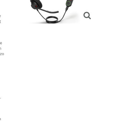
e
g
de
n
 zo
.
n