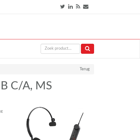
Terug
USB C/A, MS
nt