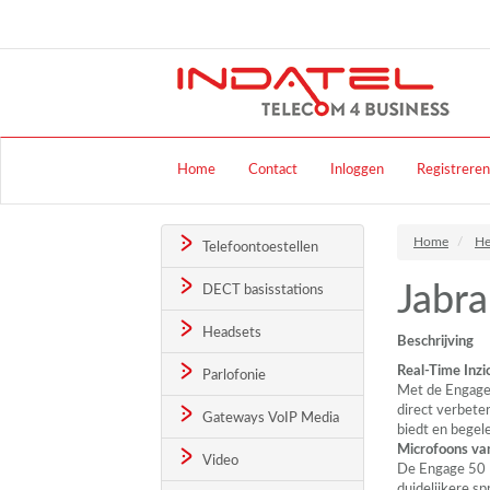
Home
Contact
Inloggen
Registreren
Home
He
Telefoontoestellen
Jabra
DECT basisstations
Headsets
Beschrijving
Real-Time Inzi
Parlofonie
Met de Engage 
direct verbete
Gateways VoIP Media
biedt en begel
Microfoons va
Video
De Engage 50 I
duidelijkere s