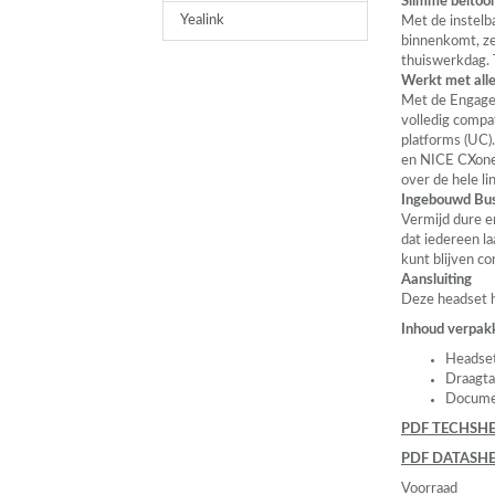
Slimme beltoo
Yealink
Met de instelb
binnenkomt, zel
thuiswerkdag. T
Werkt met all
Met de Engage 
volledig compa
platforms (UC)
en
NICE
CXone2
over de hele lin
Ingebouwd Bus
Vermijd dure e
dat iedereen l
kunt blijven c
Aansluiting
Deze headset 
Inhoud verpak
Headse
Draagta
Docume
PDF
TECHSHE
PDF
DATASHE
Voorraad