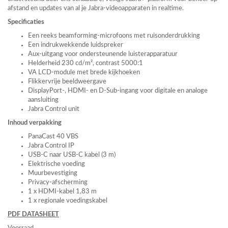
afstand en updates van al je Jabra-videoapparaten in realtime.
Specificaties
Een reeks beamforming-microfoons met ruisonderdrukking
Een indrukwekkende luidspreker
Aux-uitgang voor ondersteunende luisterapparatuur
Helderheid 230 cd/m², contrast 5000:1
VA
LCD
-module met brede kijkhoeken
Flikkervrije beeldweergave
DisplayPort-,
HDMI
- en D-Sub-ingang voor digitale en analoge
aansluiting
Jabra Control unit
Inhoud verpakking
PanaCast 40
VBS
Jabra Control IP
USB
-C naar
USB
-C kabel (3 m)
Elektrische voeding
Muurbevestiging
Privacy-afscherming
1 x
HDMI
-kabel 1,83 m
1 x regionale voedingskabel
PDF
DATASHEET