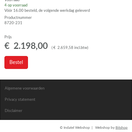
Voorraad
4
op voorraad
Vóór 16.00 besteld, de volgende werkdag geleverd
Productnummer
8720-231
Prijs
€
2.198
,
00
(
€
2.659
,
58
incl.btw
)
Bestel
Algemene voorwaarden
Privacy statement
Disclaimer
© Indatel Webshop | Webshop by
Bitshop