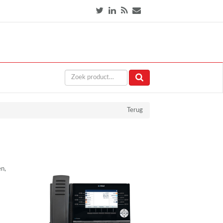
Terug
en,