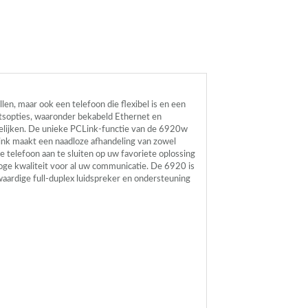
n, maar ook een telefoon die flexibel is en een
tsopties, waaronder bekabeld Ethernet en
elijken. De unieke
PCL
ink-functie van de 6920w
ink maakt een naadloze afhandeling van zowel
e telefoon aan te sluiten op uw favoriete oplossing
oge kwaliteit voor al uw communicatie. De 6920 is
aardige full-duplex luidspreker en ondersteuning