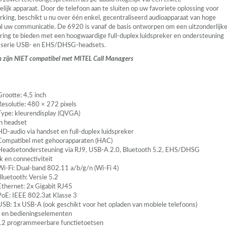
lijk apparaat. Door de telefoon aan te sluiten op uw favoriete oplossing voor
ing, beschikt u nu over één enkel, gecentraliseerd audioapparaat van hoge
 al uw communicatie. De 6920 is vanaf de basis ontworpen om een uitzonderlijk
ing te bieden met een hoogwaardige full-duplex luidspreker en ondersteuning
-serie
USB
- en
EHS
/DHSG-headsets.
 zijn
NIET
compatibel met
MITEL
Call Managers
Grootte: 4,5 inch
Resolutie: 480 × 272 pixels
Type: kleurendisplay (
QVGA
)
n headset
HD-audio via handset en full-duplex luidspreker
Compatibel met gehoorapparaten (
HAC
)
Headsetondersteuning via RJ9,
USB
-A 2.0, Bluetooth 5.2,
EHS
/DHSG
 en connectiviteit
Wi-Fi: Dual-band 802.11 a/b/g/n (Wi-Fi 4)
Bluetooth: Versie 5.2
Ethernet: 2x Gigabit RJ45
PoE:
IEEE
802.3at Klasse 3
USB
: 1x
USB
-A (ook geschikt voor het opladen van mobiele telefoons)
 en bedieningselementen
12 programmeerbare functietoetsen