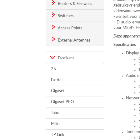
Routers & Firewalls
gebruiksvriende
videosamenwerk
Switches
kwaliteit voor
HD-audio-ervar
voor Mitel’s H
Access Points
Deze apparaten
External Antennas
Specificaties
Display
Fabrikant
2N
Audio e
Fasttel
Gigaset
Netwerk
Gigaset PRO
Jabra
Mitel
Toetsen
TP Link