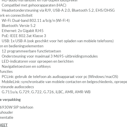
HD-audio via handset en full-duplex luidspreker
Compatibel met gehoorapparaten (
HAC
)
Headsetondersteuning via RJ9,
USB
-A 2.0, Bluetooth 5.2,
EHS
/DHSG
rk en connectiviteit
Wi-Fi: Dual-band 802.11 a/b/g/n (Wi-Fi 4)
Bluetooth: Versie 5.2
Ethernet: 2x Gigabit RJ45
PoE:
IEEE
802.3at Klasse 3
USB
: 1x
USB
-A (ook geschikt voor het opladen van mobiele telefoons)
en en bedieningselementen
12 programmeerbare functietoetsen
Ondersteuning voor maximaal 3 M695-uitbreidingsmodules
LED
-indicatoren voor oproepen en berichten
Navigatietoestsen en softkeys
functies
PCL
ink: gebruik de telefoon als audioapparaat voor pc (Windows/macOS)
MobileLink: synchronisatie van mobiele contacten en belgeschiedenis, oproep
steunde audiocodecs
G.711u/a, G.729, G.722, G.726, iLBC,
AMR
,
AMR
-WB
e verpakking
l 6930W
SIP
telefoon
uhouder
entatie
HEET