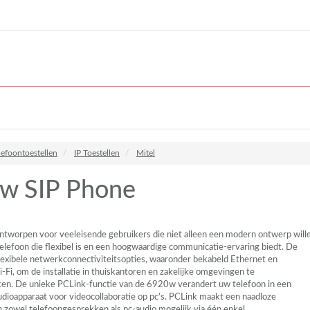
lefoontoestellen
IP Toestellen
Mitel
w SIP Phone
tworpen voor veeleisende gebruikers die niet alleen een modern ontwerp will
elefoon die flexibel is en een hoogwaardige communicatie-ervaring biedt. De
exibele netwerkconnectiviteitsopties, waaronder bekabeld Ethernet en
Fi, om de installatie in thuiskantoren en zakelijke omgevingen te
ken. De unieke
PCL
ink-functie van de 6920w verandert uw telefoon in een
dioapparaat voor videocollaboratie op pc’s.
PCL
ink maakt een naadloze
n zowel telefoongesprekken als pc-audio mogelijk via één enkel,