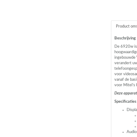
Product oms
Beschrijving
De 6920w is 
hoogwaardige
ingebouwde W
verandert uw
telefoongespr
voor videosa
vanaf de bas
voor Mitel’s
Deze apparat
Specificaties
Displ
Audio