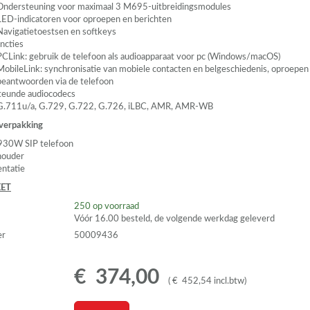
Ondersteuning voor maximaal 3 M695-uitbreidingsmodules
LED
-indicatoren voor oproepen en berichten
Navigatietoestsen en softkeys
uncties
PCL
ink: gebruik de telefoon als audioapparaat voor pc (Windows/macOS)
MobileLink: synchronisatie van mobiele contacten en belgeschiedenis, oproepen
beantwoorden via de telefoon
eunde audiocodecs
G.711u/a, G.729, G.722, G.726, iLBC,
AMR
,
AMR
-WB
 verpakking
6930W
SIP
telefoon
houder
ntatie
ET
250
op voorraad
Vóór 16.00 besteld, de volgende werkdag geleverd
er
50009436
€
374
,
00
(
€
452
,
54
incl.btw
)