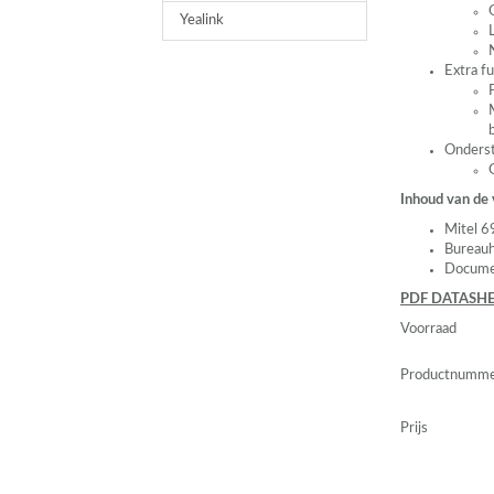
Yealink
Extra f
Onderst
Inhoud van de
Mitel 
Bureau
Docume
PDF
DATASHE
Voorraad
Productnumm
Prijs