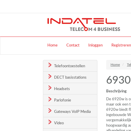
Home
Contact
Inloggen
Registreren
Home
Te
Telefoontoestellen
6930
DECT basisstations
Headsets
Beschrijving
De 6920w is on
Parlofonie
maar ook een t
6920w biedt fl
Gateways VoIP Media
ingebouwde Wi-
vergemakkelij
Video
hoogwaardig au
afhandeling va