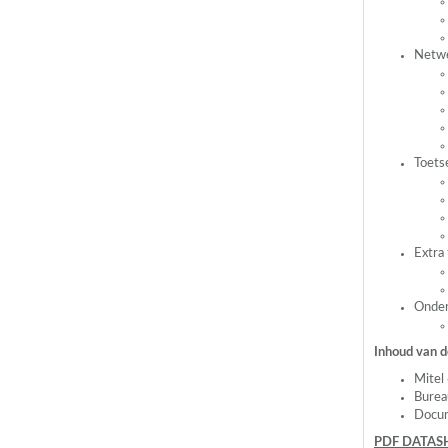
Netwe
Toets
Extra 
Onder
Inhoud van d
Mite
Burea
Docum
PDF
DATAS