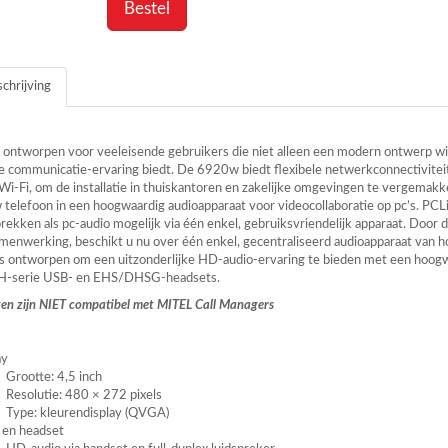
Bestel
chrijving
ontworpen voor veeleisende gebruikers die niet alleen een modern ontwerp wille
 communicatie-ervaring biedt. De 6920w biedt flexibele netwerkconnectivitei
i-Fi, om de installatie in thuiskantoren en zakelijke omgevingen te vergemakk
 telefoon in een hoogwaardig audioapparaat voor videocollaboratie op pc’s.
PCL
ekken als pc-audio mogelijk via één enkel, gebruiksvriendelijk apparaat. Door d
menwerking, beschikt u nu over één enkel, gecentraliseerd audioapparaat van h
is ontworpen om een uitzonderlijke HD-audio-ervaring te bieden met een hoogw
 H-serie
USB
- en
EHS
/DHSG-headsets.
en zijn
NIET
compatibel met
MITEL
Call Managers
ay
Grootte: 4,5 inch
Resolutie: 480 × 272 pixels
Type: kleurendisplay (
QVGA
)
 en headset