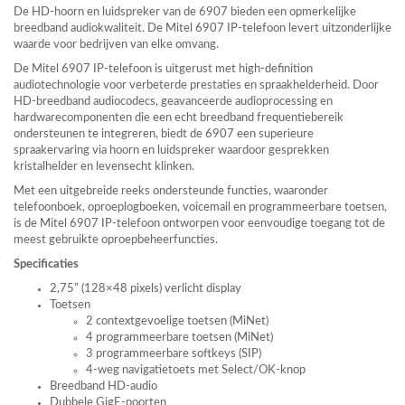
De HD-hoorn en luidspreker van de 6907 bieden een opmerkelijke
breedband audiokwaliteit. De Mitel 6907 IP-telefoon levert uitzonderlijke
waarde voor bedrijven van elke omvang.
De Mitel 6907 IP-telefoon is uitgerust met high-definition
audiotechnologie voor verbeterde prestaties en spraakhelderheid. Door
HD-breedband audiocodecs, geavanceerde audioprocessing en
hardwarecomponenten die een echt breedband frequentiebereik
ondersteunen te integreren, biedt de 6907 een superieure
spraakervaring via hoorn en luidspreker waardoor gesprekken
kristalhelder en levensecht klinken.
Met een uitgebreide reeks ondersteunde functies, waaronder
telefoonboek, oproeplogboeken, voicemail en programmeerbare toetsen,
is de Mitel 6907 IP-telefoon ontworpen voor eenvoudige toegang tot de
meest gebruikte oproepbeheerfuncties.
Specificaties
2,75” (128×48 pixels) verlicht display
Toetsen
2 contextgevoelige toetsen (MiNet)
4 programmeerbare toetsen (MiNet)
3 programmeerbare softkeys (
SIP
)
4-weg navigatietoets met Select/OK-knop
Breedband HD-audio
Dubbele GigE-poorten