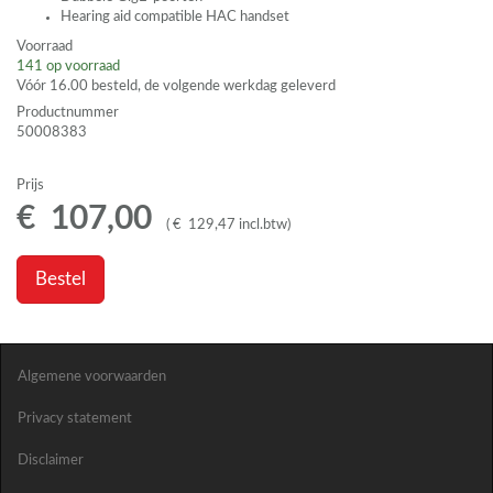
Hearing aid compatible
HAC
handset
Voorraad
141
op voorraad
Vóór 16.00 besteld, de volgende werkdag geleverd
Productnummer
50008383
Prijs
€
107
,
00
(
€
129
,
47
incl.btw
)
Bestel
Algemene voorwaarden
Privacy statement
Disclaimer