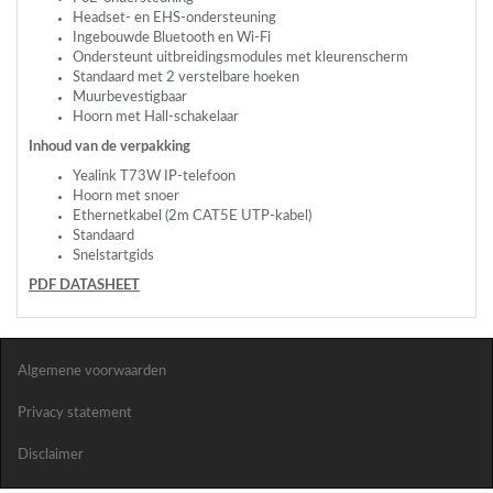
Headset- en
EHS
-ondersteuning
Ingebouwde Bluetooth en Wi-Fi
Ondersteunt uitbreidingsmodules met kleurenscherm
Standaard met 2 verstelbare hoeken
Muurbevestigbaar
Hoorn met Hall-schakelaar
Inhoud van de verpakking
Yealink T73W IP-telefoon
Hoorn met snoer
Ethernetkabel (2m CAT5E
UTP
-kabel)
Standaard
Snelstartgids
PDF
DATASHEET
Algemene voorwaarden
Privacy statement
Disclaimer