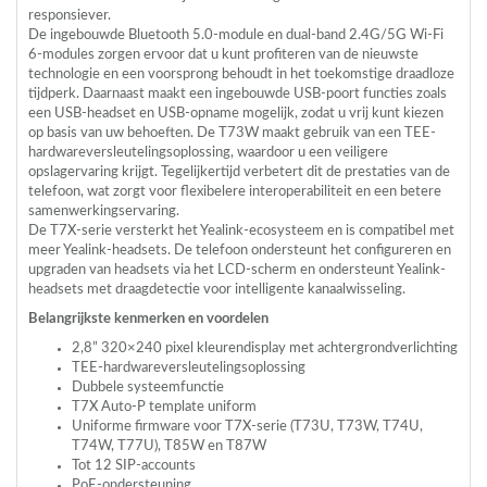
responsiever.
De ingebouwde Bluetooth 5.0-module en dual-band 2.4G/5G Wi-Fi
6-modules zorgen ervoor dat u kunt profiteren van de nieuwste
technologie en een voorsprong behoudt in het toekomstige draadloze
tijdperk. Daarnaast maakt een ingebouwde
USB
-poort functies zoals
een
USB
-headset en
USB
-opname mogelijk, zodat u vrij kunt kiezen
op basis van uw behoeften. De T73W maakt gebruik van een
TEE
-
hardwareversleutelingsoplossing, waardoor u een veiligere
opslagervaring krijgt. Tegelijkertijd verbetert dit de prestaties van de
telefoon, wat zorgt voor flexibelere interoperabiliteit en een betere
samenwerkingservaring.
De T7X-serie versterkt het Yealink-ecosysteem en is compatibel met
meer Yealink-headsets. De telefoon ondersteunt het configureren en
upgraden van headsets via het
LCD
-scherm en ondersteunt Yealink-
headsets met draagdetectie voor intelligente kanaalwisseling.
Belangrijkste kenmerken en voordelen
2,8” 320×240 pixel kleurendisplay met achtergrondverlichting
TEE
-hardwareversleutelingsoplossing
Dubbele systeemfunctie
T7X Auto-P template uniform
Uniforme firmware voor T7X-serie (T73U, T73W, T74U,
T74W, T77U), T85W en T87W
Tot 12
SIP
-accounts
PoE-ondersteuning