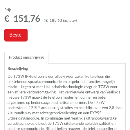
Prijs
€
151
,
76
(
€
183
,
63
incl.btw
)
Bestel
Product omschrijving
Beschrijving
De T73W IP-telefoon is een alles-in-één zakelijke telefoon die
uitstekende spraakcommunicatie en uitgebreide functies mogelijk
maakt. Uitgerust met Hall-schakeltechnologie zorgt de T73W voor
een stillere kantooromgeving. Het vernieuwde ontwerp van Yealink’s
nieuwe T73W maakt de telefoon moderner, dunner en beter
afgestemd op hedendaagse esthetische normen. De T73W
ondersteunt 12
SIP
-accountregistraties en beschikt over een 2,8-inch
kleurendisplay met achtergrondverlichting en een EXP55-
uitbreidingsmodule. In combinatie met Yealink’s ultrahoogwaardige
spraaktechnologie biedt de T73W uitstekende geluidskwaliteit en
heldere communicatie. Bij het bellen reageert de telefoon sneller en