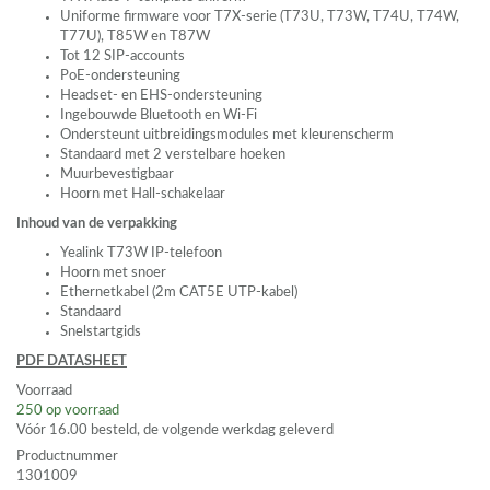
Uniforme firmware voor T7X-serie (T73U, T73W, T74U, T74W,
T77U), T85W en T87W
Tot 12
SIP
-accounts
PoE-ondersteuning
Headset- en
EHS
-ondersteuning
Ingebouwde Bluetooth en Wi-Fi
Ondersteunt uitbreidingsmodules met kleurenscherm
Standaard met 2 verstelbare hoeken
Muurbevestigbaar
Hoorn met Hall-schakelaar
Inhoud van de verpakking
Yealink T73W IP-telefoon
Hoorn met snoer
Ethernetkabel (2m CAT5E
UTP
-kabel)
Standaard
Snelstartgids
PDF
DATASHEET
Voorraad
250
op voorraad
Vóór 16.00 besteld, de volgende werkdag geleverd
Productnummer
1301009