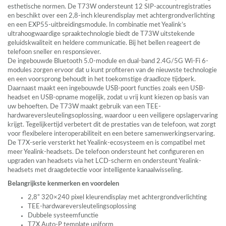
esthetische normen. De T73W ondersteunt 12
SIP
-accountregistraties
en beschikt over een 2,8-inch kleurendisplay met achtergrondverlichting
en een EXP55-uitbreidingsmodule. In combinatie met Yealink’s
ultrahoogwaardige spraaktechnologie biedt de T73W uitstekende
geluidskwaliteit en heldere communicatie. Bij het bellen reageert de
telefoon sneller en responsiever.
De ingebouwde Bluetooth 5.0-module en dual-band 2.4G/5G Wi-Fi 6-
modules zorgen ervoor dat u kunt profiteren van de nieuwste technologie
en een voorsprong behoudt in het toekomstige draadloze tijdperk.
Daarnaast maakt een ingebouwde
USB
-poort functies zoals een
USB
-
headset en
USB
-opname mogelijk, zodat u vrij kunt kiezen op basis van
uw behoeften. De T73W maakt gebruik van een
TEE
-
hardwareversleutelingsoplossing, waardoor u een veiligere opslagervaring
krijgt. Tegelijkertijd verbetert dit de prestaties van de telefoon, wat zorgt
voor flexibelere interoperabiliteit en een betere samenwerkingservaring.
De T7X-serie versterkt het Yealink-ecosysteem en is compatibel met
meer Yealink-headsets. De telefoon ondersteunt het configureren en
upgraden van headsets via het
LCD
-scherm en ondersteunt Yealink-
headsets met draagdetectie voor intelligente kanaalwisseling.
Belangrijkste kenmerken en voordelen
2,8” 320×240 pixel kleurendisplay met achtergrondverlichting
TEE
-hardwareversleutelingsoplossing
Dubbele systeemfunctie
T7X Auto-P template uniform