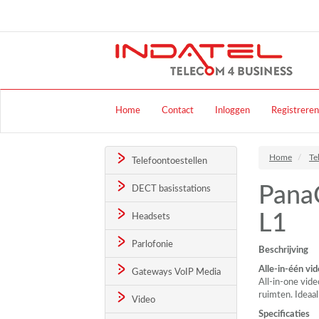
Home
Contact
Inloggen
Registreren
Home
Te
Telefoontoestellen
Pana
DECT basisstations
L1
Headsets
Parlofonie
Beschrijving
Alle-in-één vi
Gateways VoIP Media
All-in-one vide
ruimten. Ideaa
Video
Specificaties