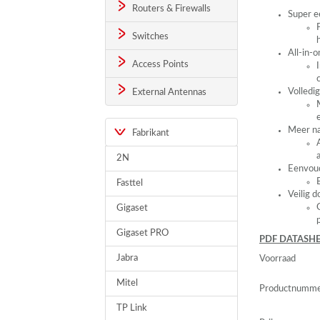
Routers & Firewalls
Super e
Switches
All-in-
Access Points
Volledi
External Antennas
Meer na
Fabrikant
2N
Eenvoud
Fasttel
Veilig 
Gigaset
Gigaset PRO
PDF
DATASHE
Jabra
Voorraad
Mitel
Productnumm
TP Link