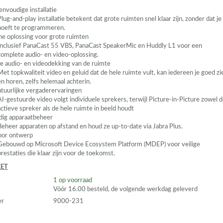
envoudige installatie
Plug-and-play installatie betekent dat grote ruimten snel klaar zijn, zonder dat je
hoeft te programmeren.
one oplossing voor grote ruimten
Inclusief PanaCast 55
VBS
, PanaCast SpeakerMic en Huddly L1 voor een
complete audio- en video-oplossing.
ge audio- en videodekking van de ruimte
Met topkwaliteit video en geluid dat de hele ruimte vult, kan iedereen je goed zi
en horen, zelfs helemaal achterin.
tuurlijke vergaderervaringen
AI-gestuurde video volgt individuele sprekers, terwijl Picture-in-Picture zowel 
actieve spreker als de hele ruimte in beeld houdt
ig apparaatbeheer
Beheer apparaten op afstand en houd ze up-to-date via Jabra Plus.
door ontwerp
Gebouwd op Microsoft Device Ecosystem Platform (
MDEP
) voor veilige
prestaties die klaar zijn voor de toekomst.
ET
1
op voorraad
Vóór 16.00 besteld, de volgende werkdag geleverd
er
9000-231