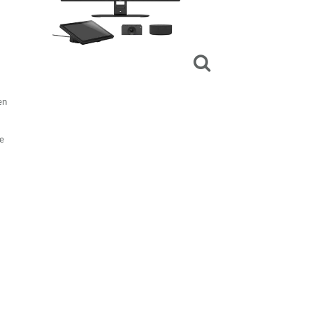
en
de