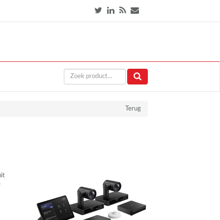
Terug
it
-