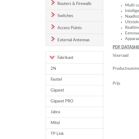
Routers & Firewalls
Multi-ca
Intellig
Switches
Naadloz
Uitstek
Realtim
Access Points
Eenvoud
Apparaa
External Antennas
PDF
DATASHE
Voorraad
Fabrikant
2N
Productnumm
Fasttel
Prijs
Gigaset
Gigaset PRO
Jabra
Mitel
TP Link