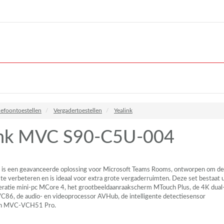
lefoontoestellen
Vergadertoestellen
Yealink
ink MVC S90-C5U-004
 is een geavanceerde oplossing voor Microsoft Teams Rooms, ontworpen om de
e verbeteren en is ideaal voor extra grote vergaderruimten. Deze set bestaat u
ratie mini-pc MCore 4, het grootbeeldaanraakscherm MTouch Plus, de 4K dual
C86, de audio- en videoprocessor
AVH
ub, de intelligente detectiesensor
n
MVC
-VCH51 Pro.