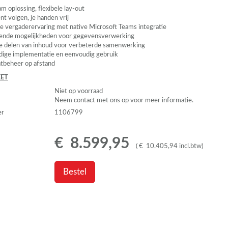
m oplossing, flexibele lay-out
ent volgen, je handen vrij
e vergaderervaring met native Microsoft Teams integratie
ende mogelijkheden voor gegevensverwerking
e delen van inhoud voor verbeterde samenwerking
ige implementatie en eenvoudig gebruik
tbeheer op afstand
ET
Niet op voorraad
Neem contact met ons op voor meer informatie.
er
1106799
€
8.599
,
95
(
€
10.405
,
94
incl.btw
)
Bestel