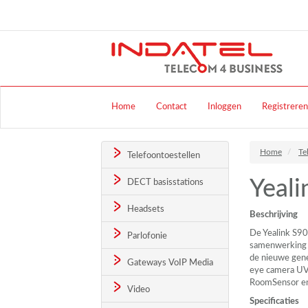
Home
Contact
Inloggen
Registreren
Home
Te
Telefoontoestellen
Yeal
DECT basisstations
Headsets
Beschrijving
De Yealink S90
Parlofonie
samenwerking t
de nieuwe gene
Gateways VoIP Media
eye camera UV
RoomSensor e
Video
Specificaties