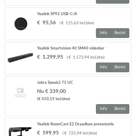
Yealink SP92 USB-C/A
€
95
,
56
(
€
115
,
63
incl.btw
)
Info
Bestel
Yealink Smartvision 40 SM40 videobar
€
1.299
,
95
(
€
1.572
,
94
incl.btw
)
Info
Bestel
Jabra Speak2 75 UC
Nu € 339,00
(€ 410,19
incl.btw
)
Info
Bestel
Yealink RoomCast E2 Draadloos presentatie
systeem
€
599
,
95
(
€
725
,
94
incl.btw
)