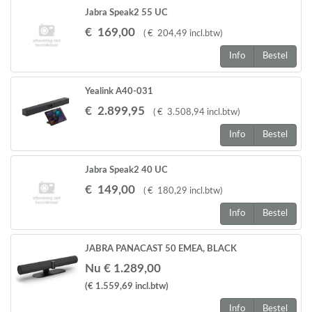
Jabra Speak2 55 UC
€
169
,
00
(
€
204
,
49
incl.btw
)
Info
Bestel
Yealink A40-031
€
2.899
,
95
(
€
3.508
,
94
incl.btw
)
Info
Bestel
Jabra Speak2 40 UC
€
149
,
00
(
€
180
,
29
incl.btw
)
Info
Bestel
JABRA PANACAST 50 EMEA, BLACK
Nu € 1.289,00
(€ 1.559,69
incl.btw
)
Info
Bestel