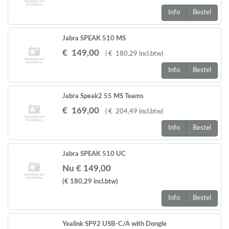
Info
Bestel
Jabra SPEAK 510 MS
€
149
,
00
(
€
180
,
29
incl.btw
)
Info
Bestel
Jabra Speak2 55 MS Teams
€
169
,
00
(
€
204
,
49
incl.btw
)
Info
Bestel
Jabra SPEAK 510 UC
Nu € 149,00
(€ 180,29
incl.btw
)
Info
Bestel
Yealink SP92 USB-C/A with Dongle