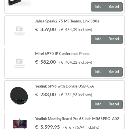
Info
Bestel
Jabra Speak2 75 MS Teams, Link 380a
€
359
,
00
(
€
434
,
39
incl.btw
)
Info
Bestel
Mitel 6970 IP Conference Phone
€
582
,
00
(
€
704
,
22
incl.btw
)
Info
Bestel
Yealink SP96 with Dongle USB-C/A
€
233
,
00
(
€
281
,
93
incl.btw
)
Info
Bestel
Yealink MeetingBoard Pro 65 inch MB65PRO-A02
€
5.599
,
95
(
€
6.775
,
94
incl.btw
)