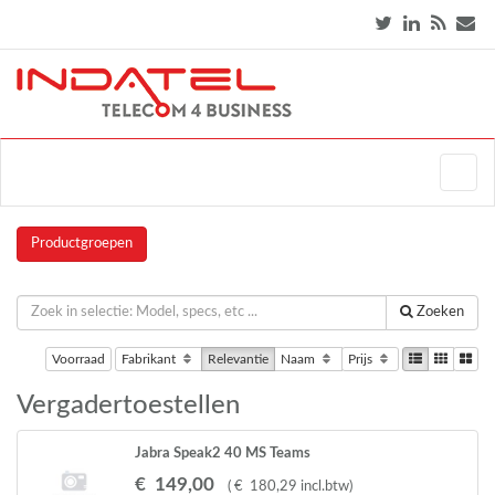
Productgroepen
Zoeken
Voorraad
Fabrikant
Relevantie
Naam
Prijs
Vergadertoestellen
Jabra Speak2 40 MS Teams
€
149
,
00
(
€
180
,
29
incl.btw
)