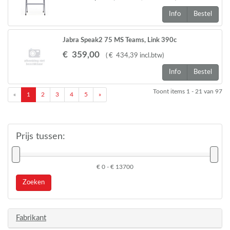
Info
Bestel
Jabra Speak2 75 MS Teams, Link 390c
€
359
,
00
(
€
434
,
39
incl.btw
)
Info
Bestel
Toont items
1 - 21
van
97
«
1
2
3
4
5
»
Prijs tussen:
€ 0 - € 13700
Zoeken
Fabrikant