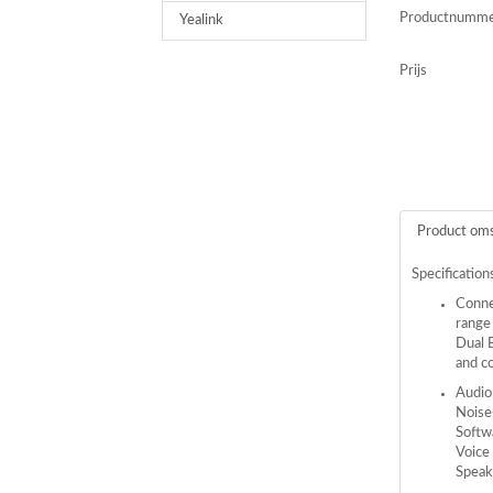
Productnumm
Yealink
Prijs
Product oms
Specification
Conne
range
Dual 
and co
Audio
Noise-
Softwa
Voice 
Speak