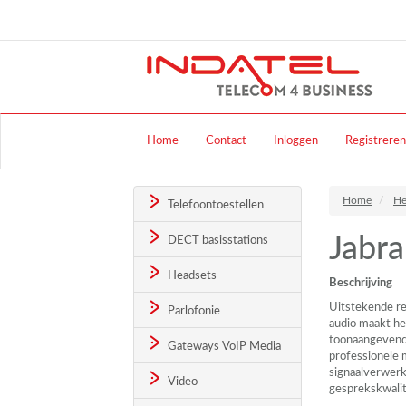
Home
Contact
Inloggen
Registreren
Home
He
Telefoontoestellen
Jabr
DECT basisstations
Headsets
Beschrijving
Uitstekende re
Parlofonie
audio maakt he
toonaangevende
Gateways VoIP Media
professionele 
signaalverwerk
Video
gesprekskwalit