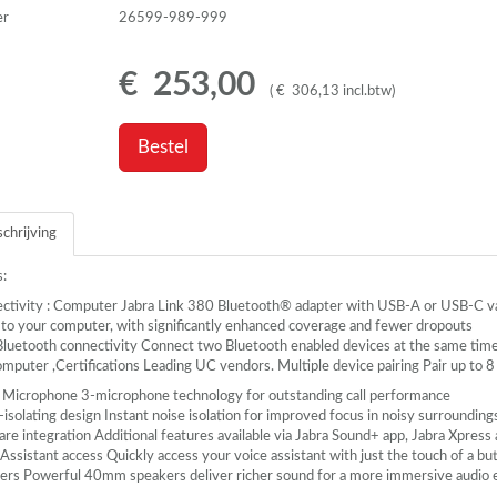
er
26599-989-999
€
253
,
00
(
€
306
,
13
incl.btw
)
Bestel
chrijving
s:
ctivity : Computer Jabra Link 380 Bluetooth® adapter with
USB
-A or
USB
-C v
 to your computer, with significantly enhanced coverage and fewer dropouts
Bluetooth connectivity Connect two Bluetooth enabled devices at the same time,
mputer ,Certifications Leading UC vendors. Multiple device pairing Pair up to 8
 Microphone 3-microphone technology for outstanding call performance
isolating design Instant noise isolation for improved focus in noisy surrounding
re integration Additional features available via Jabra Sound+ app, Jabra Xpress
Assistant access Quickly access your voice assistant with just the touch of a bu
ers Powerful 40mm speakers deliver richer sound for a more immersive audio 