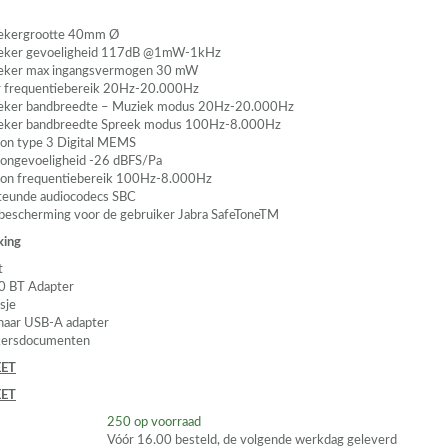
rekergrootte 40mm Ø
reker gevoeligheid 117dB @1mW-1kHz
reker max ingangsvermogen 30 mW
 frequentiebereik 20Hz-20.000Hz
reker bandbreedte – Muziek modus 20Hz-20.000Hz
reker bandbreedte Spreek modus 100Hz-8.000Hz
on type 3 Digital
MEMS
ongevoeligheid -26 dBFS/Pa
on frequentiebereik 100Hz-8.000Hz
teunde audiocodecs
SBC
escherming voor de gebruiker Jabra SafeToneTM
king
t
0 BT Adapter
sje
naar
USB
-A adapter
kersdocumenten
ET
ET
250
op voorraad
Vóór 16.00 besteld, de volgende werkdag geleverd