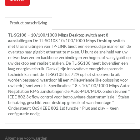
Product omschrijving
TL-SG108 – 10/100/1000 Mbps Desktop switch met 8
aansluitingen
De TL-SG108 10/100/1000 Mbps Desktop switch
met 8 aansluitingen van TP-
LINK
biedt een eenvoudige manier om de
overstap naar gigabit ethernet te maken. U kunt de snelheid van uw
netwerkserver en backbone verbindingen verhogen, of van gigabit op
uw desktop een realiteit maken. De TL-SG108 heeft bovendien een
laag energieverbruik. Dankzij zijn innovatieve energiebesparende
techniek kan met de TL-SG108 tot 72% op het stroomverbruik
worden bespaard, waardoor hij een milieuvriendelijke oplossing voor
uw bedrijfsnetwerk is. Specificaties: * 8 × 10/100/1000 Mbps Auto-
Negotiation RJ45 aansluitingen die Auto-
MDI
/MDIX ondersteunen *
IEEE
802.3x flow control voor betrouwbare datatransmissie * Stalen
behuizing, geschikt voor desktop gebruik of wandmontage *
Ondersteunt QoS (
IEEE
802.1p) functie * Plug and play – geen
configuratie nodig
Algemene voorwaarden