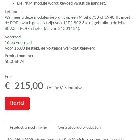
De
PKM
-module wordt gevoed vanuit de handset.
Let op:
Wanneer u deze modules gebruikt op een Mitel 6930 of 6940 IP, moet
de
POE
-switch geschikt zijn voor
IEEE
802.3at of gebruikt u de Mitel
802.3at
POE
-adapter (Art. nr. 51301151).
Voorraad
16
op voorraad
Vóór 16.00 besteld, de volgende werkdag geleverd
Productnummer
50006874
Prijs
€
215
,
00
(
€
260
,
15
incl.btw
)
Bestel
Product omschrijving
Gerelateerde producten
De Mitel M695 Programmable Key Module is ontworpen voor de