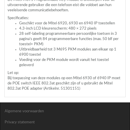
uitvoerende gebruiker die een telefoon eist die voldoet aan hun
veeleisende communicatiebehoeften.
Specificaties:
Geschikt voor de Mitel 6920, 6930 en 6940 IP toestellen
4.3-inch
LCD
kleurenscherm: 480 × 272 pixels
28 self-labeling programmeerbare persoonlijke toetsen in 3
pagina’s geeft 84 programmeerbare functies (max. 50 blf per
toestel+
PKM
)
Uitbreidbaarheid tot 3 M695
PKM
modules aan elkaar op 1
6900 toestel
Voeding voor de
PKM
module wordt vanuit het toestel
geleverd
Let op:
Bij toepassing van deze modules op een Mitel 6930 of 6940 IP moet
de
POE
switch
IEEE
802.3at geschikt zijn of u gebruikt de Mitel
802.3at
POE
adapter (Artikelnr. 51301151)
Algemene voorwaarden
Privacy statement