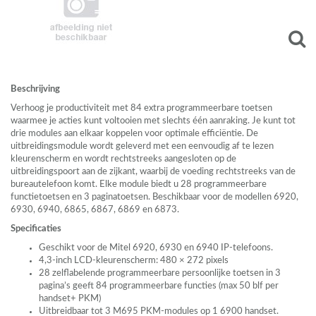
Beschrijving
Verhoog je productiviteit met 84 extra programmeerbare toetsen
waarmee je acties kunt voltooien met slechts één aanraking. Je kunt tot
drie modules aan elkaar koppelen voor optimale efficiëntie. De
uitbreidingsmodule wordt geleverd met een eenvoudig af te lezen
kleurenscherm en wordt rechtstreeks aangesloten op de
uitbreidingspoort aan de zijkant, waarbij de voeding rechtstreeks van de
bureautelefoon komt. Elke module biedt u 28 programmeerbare
functietoetsen en 3 paginatoetsen. Beschikbaar voor de modellen 6920,
6930, 6940, 6865, 6867, 6869 en 6873.
Specificaties
Geschikt voor de Mitel 6920, 6930 en 6940 IP-telefoons.
4,3-inch
LCD
-kleurenscherm: 480 × 272 pixels
28 zelflabelende programmeerbare persoonlijke toetsen in 3
pagina’s geeft 84 programmeerbare functies (max 50 blf per
handset+
PKM
)
Uitbreidbaar tot 3 M695
PKM
-modules op 1 6900 handset.