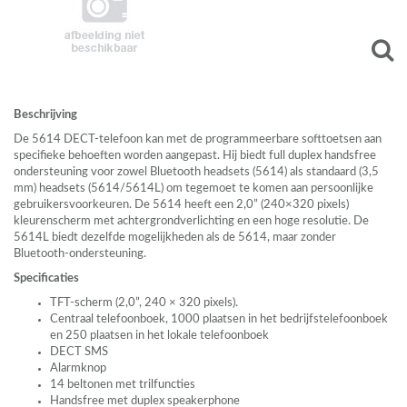
Beschrijving
De 5614
DECT
-telefoon kan met de programmeerbare softtoetsen aan
specifieke behoeften worden aangepast. Hij biedt full duplex handsfree
ondersteuning voor zowel Bluetooth headsets (5614) als standaard (3,5
mm) headsets (5614/5614L) om tegemoet te komen aan persoonlijke
gebruikersvoorkeuren. De 5614 heeft een 2,0” (240×320 pixels)
kleurenscherm met achtergrondverlichting en een hoge resolutie. De
5614L biedt dezelfde mogelijkheden als de 5614, maar zonder
Bluetooth-ondersteuning.
Specificaties
TFT
-scherm (2,0”, 240 × 320 pixels).
Centraal telefoonboek, 1000 plaatsen in het bedrijfstelefoonboek
en 250 plaatsen in het lokale telefoonboek
DECT
SMS
Alarmknop
14 beltonen met trilfuncties
Handsfree met duplex speakerphone