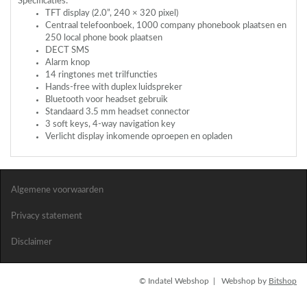
Specificaties:
TFT
display (2.0”, 240 × 320 pixel)
Centraal telefoonboek, 1000 company phonebook plaatsen en
250 local phone book plaatsen
DECT
SMS
Alarm knop
14 ringtones met trilfuncties
Hands-free with duplex luidspreker
Bluetooth voor headset gebruik
Standaard 3.5 mm headset connector
3 soft keys, 4-way navigation key
Verlicht display inkomende oproepen en opladen
Algemene voorwaarden
Privacy statement
Disclaimer
© Indatel Webshop | Webshop by
Bitshop