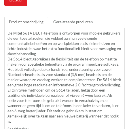
Product omschrijving
Gerelateerde producten
De Mitel 5614
DECT
-telefoon is ontworpen voor mobiele gebruikers
die een toestel zoeken die voldoet aan hun veeleisende
communicatiebehoeften en op werkplekken zoals ziekenhuizen en
lichte industrie, waar het extra functionaliteit biedt voor messaging en
alarmbehandeling.
De 5614 biedt gebruikers de flexibiliteit om de telefoon op maat te
maken voor specifieke behoeften via de programmeerbare soft keys.
Het biedt volledige duplex handsfree, ondersteuning voor zowel
Bluetooth-headsets als voor standaard (3,5 mm) headsets om de
manier waarop ze vandaag werken te complimenteren. De 5614 biedt
een grote hoge resolutie en informatieve 2.0 “achtergrondverlichting.
Er zijn twee methoden om de 5614 te laden, hetzij door een
traditionele individuele bureaulader of via een 6-weg laadrek. Als
optie voor telefoons die gebruikt worden in verschuivingen, of
wanneer er geen tijd is om de telefoons in een lader te verlaten, is er
een 6-weg batterijlader. Dit stelt de gebruikers in staat om
gemakkelijk over te gaan naar een nieuwe batterij wanneer dat nodig
is.