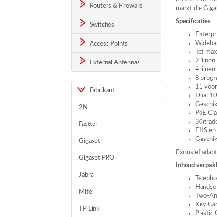
Routers & Firewalls
markt die Giga
Specificaties
Switches
Enterpr
Wideban
Access Points
Tot maxi
2 lijne
External Antennas
4 lijnen
8 prog
11 voor
Fabrikant
Dual 10
Geschik
2N
PoE Clas
30grade
Fasttel
EHS
en 
Geschik
Gigaset
Exclusief adap
Gigaset PRO
Inhoud verpak
Jabra
Telepho
Handse
Mitel
Two-An
Key Car
TP Link
Plastic