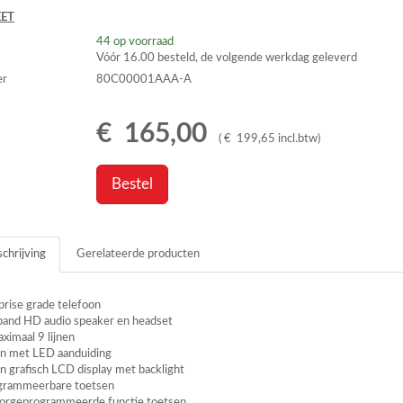
ET
44
op voorraad
Vóór 16.00 besteld, de volgende werkdag geleverd
er
80C00001AAA-A
€
165
,
00
(
€
199
,
65
incl.btw
)
Bestel
chrijving
Gerelateerde producten
prise grade telefoon
and HD audio speaker en headset
ximaal 9 lijnen
nen met
LED
aanduiding
en grafisch
LCD
display met backlight
grammeerbare toetsen
orgeprogrammeerde functie toetsen