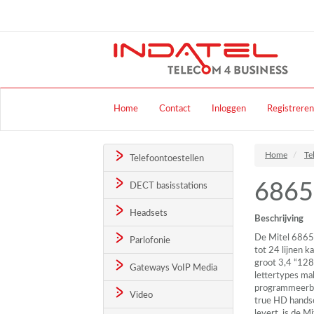
Home
Contact
Inloggen
Registreren
Home
Te
Telefoontoestellen
6865
DECT basisstations
Headsets
Beschrijving
De Mitel 6865i 
Parlofonie
tot 24 lijnen 
groot 3,4 “12
Gateways VoIP Media
lettertypes ma
programmeerba
Video
true HD handse
levert, is de M