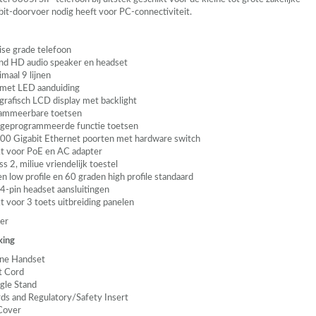
bit-doorvoer nodig heeft voor PC-connectiviteit.
ise grade telefoon
d HD audio speaker en headset
maal 9 lijnen
n met
LED
aanduiding
 grafisch
LCD
display met backlight
rammeerbare toetsen
geprogrammeerde functie toetsen
00 Gigabit Ethernet poorten met hardware switch
t voor PoE en AC adapter
s 2, miliue vriendelijk toestel
n low profile en 60 graden high profile standaard
4-pin headset aansluitingen
t voor 3 toets uitbreiding panelen
ter
king
ne Handset
t Cord
gle Stand
ds and Regulatory/Safety Insert
 Cover