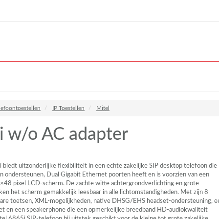
lefoontoestellen
IP Toestellen
Mitel
i w/o AC adapter
biedt uitzonderlijke flexibiliteit in een echte zakelijke
SIP
desktop telefoon die
kan ondersteunen, Dual Gigabit Ethernet poorten heeft en is voorzien van een
8×48 pixel
LCD
-scherm. De zachte witte achtergrondverlichting en grote
ken het scherm gemakkelijk leesbaar in alle lichtomstandigheden. Met zijn 8
re toetsen,
XML
-mogelijkheden, native
DHSG
/EHS headset-ondersteuning, e
t en een speakerphone die een opmerkelijke breedband HD-audiokwaliteit
itel 6865i
SIP
-telefoon bij uitstek geschikt voor de kleine tot grote zakelijke