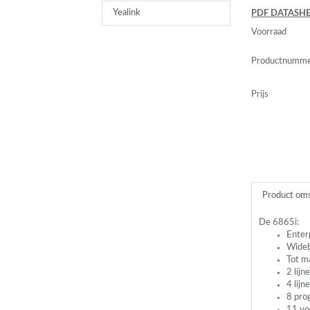
Yealink
PDF
DATASHE
Voorraad
Productnumm
Prijs
Product oms
De 6865i:
Enter
Wideb
Tot ma
2 lij
4 lijn
8 pro
11 vo