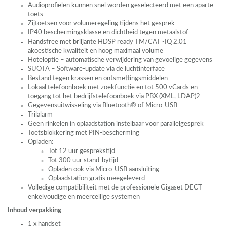
Audioprofielen kunnen snel worden geselecteerd met een aparte
toets
Zijtoetsen voor volumeregeling tijdens het gesprek
IP40 beschermingsklasse en dichtheid tegen metaalstof
Handsfree met briljante
HDSP
ready TM/CAT -IQ 2.01
akoestische kwaliteit en hoog maximaal volume
Hoteloptie – automatische verwijdering van gevoelige gegevens
SUOTA
– Software-update via de luchtinterface
Bestand tegen krassen en ontsmettingsmiddelen
Lokaal telefoonboek met zoekfunctie en tot 500 vCards en
toegang tot het bedrijfstelefoonboek via
PBX
(
XML
,
LDAP
)2
Gegevensuitwisseling via Bluetooth® of Micro-
USB
Trilalarm
Geen rinkelen in oplaadstation instelbaar voor parallelgesprek
Toetsblokkering met
PIN
-bescherming
Opladen:
Tot 12 uur gesprekstijd
Tot 300 uur stand-bytijd
Opladen ook via Micro-
USB
aansluiting
Oplaadstation gratis meegeleverd
Volledige compatibiliteit met de professionele Gigaset
DECT
enkelvoudige en meercellige systemen
Inhoud verpakking
1 x handset