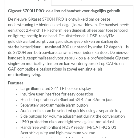
Gigaset S700H
PRO
: de allround handset voor dagelijks gebruik
De nieuwe Gigaset S700H
PRO
is ontwikkeld om de beste
ondersteuning te bieden in het dagelijks werkleven. De handset heeft
een groot 2,4-inch
TFT
-scherm, een duidelijk afleesbaar toestenbord
en ligt erg prettig in de hand. De uitstekende
HDSP
-readyTM
geluidskwaliteit zorgt voor geruisloze gesprekken en dankzij de
sterke batterijduur – maximaal 300 uur stand-by (ruim 12 dagen!) – is
de S700H een betrouwbare aanwinst voor ieders kantoor. De nieuwe
handset is geoptimaliseerd voor gebruik op alle professionele Gigaset
single- en multicellsystemen én kan worden gebruikt op
CAT
-iq en
GAP
compatibele basisstations in zowel een single- als
multicellomgeving.
Features
Large illuminated 2.4”
TFT
colour display
Intuitive user interface for easy operation
Headset operation via Bluetooth® 4.2 or 3.5mm jack
Separately programmable alarm button
Audio profiles can be selected quickly using a separate key
Side buttons for volume adjustment during the conversation
IP40 protection class and tightness against metal dust
Handsfree with brilliant
HDSP
ready TM/CAT -IQ 2.01
Acoustic quality and high maximum volume