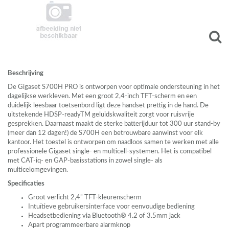
Beschrijving
De Gigaset S700H
PRO
is ontworpen voor optimale ondersteuning in het
dagelijkse werkleven. Met een groot 2,4-inch
TFT
-scherm en een
duidelijk leesbaar toetsenbord ligt deze handset prettig in de hand. De
uitstekende
HDSP
-readyTM geluidskwaliteit zorgt voor ruisvrije
gesprekken. Daarnaast maakt de sterke batterijduur tot 300 uur stand-by
(meer dan 12 dagen!) de S700H een betrouwbare aanwinst voor elk
kantoor. Het toestel is ontworpen om naadloos samen te werken met alle
professionele Gigaset single- en multicell-systemen. Het is compatibel
met
CAT
-iq- en
GAP
-basisstations in zowel single- als
multicelomgevingen.
Specificaties
Groot verlicht 2,4”
TFT
-kleurenscherm
Intuïtieve gebruikersinterface voor eenvoudige bediening
Headsetbediening via Bluetooth® 4.2 of 3.5mm jack
Apart programmeerbare alarmknop