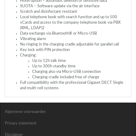
Hotel option – automatic deletion of sensitive data
SUOTA
– Software update via the air interface
Scratch and disinfectant resistant
Local telephone book with search function and up to 500
vCards and access to the company telephone book via
PBX
(
XML
,
LDAP
)2
Data exchange via Bluetooth® or Micro-
USB
Vibrating alarm
No ringing in the charging cradle adjustable for parallel call
Key lock with
PIN
protection
Charging:
Up to 12h talk time
Up to 300h standby time
Charging also via Micro-
USB
connection
Charging cradle included free of charge
Full compatibility with the professional Gigaset
DECT
Single
and multi-cell systems
Algemene voorwaarden
Privacy statement
Disclaimer