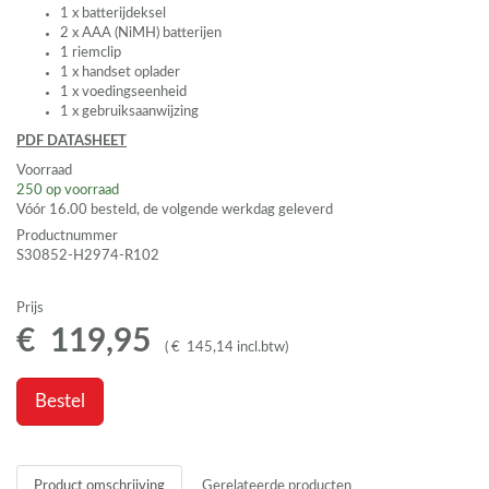
1 x batterijdeksel
2 x
AAA
(NiMH) batterijen
1 riemclip
1 x handset oplader
1 x voedingseenheid
1 x gebruiksaanwijzing
PDF
DATASHEET
Voorraad
250
op voorraad
Vóór 16.00 besteld, de volgende werkdag geleverd
Productnummer
S30852-H2974-R102
Prijs
€
119
,
95
(
€
145
,
14
incl.btw
)
Bestel
Product omschrijving
Gerelateerde producten