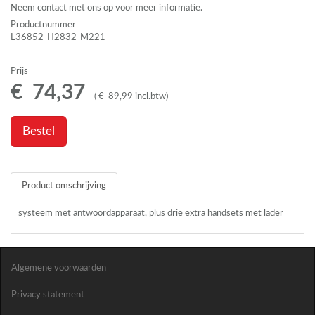
Neem contact met ons op voor meer informatie.
Productnummer
L36852-H2832-M221
Prijs
€
74
,
37
(
€
89
,
99
incl.btw
)
Bestel
Product omschrijving
systeem met antwoordapparaat, plus drie extra handsets met lader
Algemene voorwaarden
Privacy statement