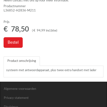
Neem contact met ons op voor meer informatie.
Productnummer
L36852-H2836-M211
Prijs
€
78
,
50
(
€
94
,
99
incl.btw
)
Bestel
Product omschrijving
systeem met antwoordapparaat, plus twee extra handset met lader
Algemene voorwaarden
Privacy statement