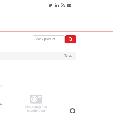
Terug
jn
k.