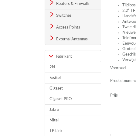
Routers & Firewalls
Tijdloo
2,2”
TF
Switches
Handsfr
Antwoor
Twee di
Access Points
Nieuwe 
Telefoo
External Antennas
Eenvoud
Grote c
Geschik
Fabrikant
Verwijd
2N
Voorraad
Fasttel
Productnumm
Gigaset
Prijs
Gigaset PRO
Jabra
Mitel
TP Link