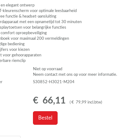
s en elegant ontwerp
T
-kleurenscherm voor optimale leesbaarheid
ee functie & headset-aansluiting
dapparaat met een opnametijd tot 30 minuten
splaytoetsen voor belangrijke functies
comfort oproepbeveiliging
nboek voor maximaal 200 vermeldingen
ige bediening
ijfers voor kiezen
t voor gehoorapparaten
erbare riemclip
Niet op voorraad
Neem contact met ons op voor meer informatie.
er
S30852-H3021-M204
€
66
,
11
(
€
79
,
99
incl.btw
)
Bestel