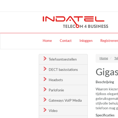
Home
Contact
Inloggen
Registreren
Home
Te
Telefoontoestellen
Giga
DECT basisstations
Headsets
Beschrijving
Waarom kiezen 
Parlofonie
tijdloos elega
gebruiksgemak.
Gateways VoIP Media
stijlvolle behu
telefoon mag g
Video
Specificaties