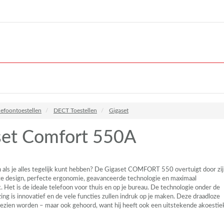
lefoontoestellen
DECT Toestellen
Gigaset
set Comfort 550A
als je alles tegelijk kunt hebben? De Gigaset
COMFORT
550 overtuigt door zi
nte design, perfecte ergonomie, geavanceerde technologie en maximaal
 Het is de ideale telefoon voor thuis en op je bureau. De technologie onder de
izing is innovatief en de vele functies zullen indruk op je maken. Deze draadloze
ezien worden – maar ook gehoord, want hij heeft ook een uitstekende akoestie