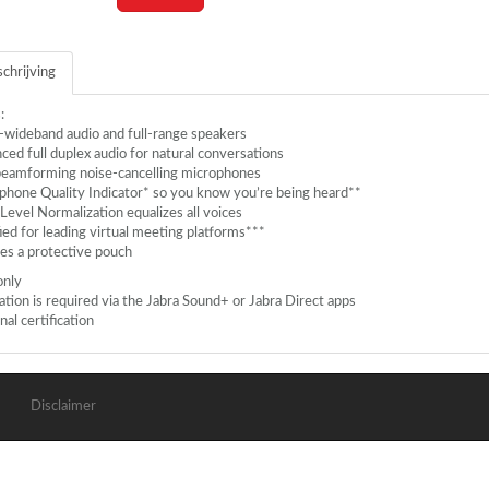
chrijving
:
-wideband audio and full-range speakers
ed full duplex audio for natural conversations
beamforming noise-cancelling microphones
phone Quality Indicator* so you know you’re being heard**
Level Normalization equalizes all voices
ied for leading virtual meeting platforms***
des a protective pouch
only
ivation is required via the Jabra Sound+ or Jabra Direct apps
nal certification
Disclaimer