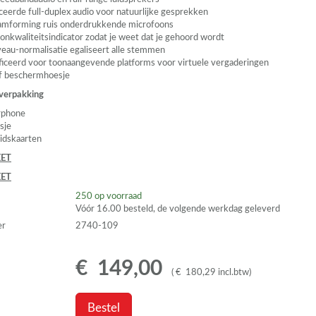
eerde full-duplex audio voor natuurlijke gesprekken
amforming ruis onderdrukkende microfoons
onkwaliteitsindicator zodat je weet dat je gehoord wordt
eau-normalisatie egaliseert alle stemmen
ficeerd voor toonaangevende platforms voor virtuele vergaderingen
ef beschermhoesje
 verpakking
rphone
sje
eidskaarten
ET
ET
250
op voorraad
Vóór 16.00 besteld, de volgende werkdag geleverd
er
2740-109
€
149
,
00
(
€
180
,
29
incl.btw
)
Bestel