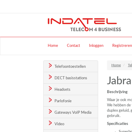
Home
Contact
Inloggen
Registreren
Home
Te
Telefoontoestellen
Jabr
DECT basisstations
Headsets
Beschrijving
Waar je ook mo
Parlofonie
We hebben de v
duplex geluid,
Gateways VoIP Media
gebruik.
Specificaties
Video
Superbr