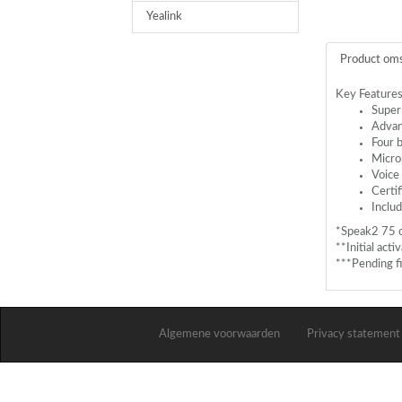
Yealink
Product oms
Key Features
Super
Advanc
Four 
Micro
Voice 
Certif
Inclu
*Speak2 75 
**Initial act
***Pending fi
Algemene voorwaarden
Privacy statement