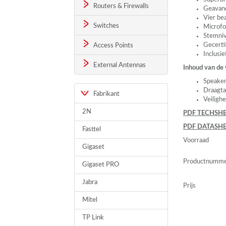
Routers & Firewalls
Geavanc
Vier be
Switches
Microfo
Stemniv
Gecerti
Access Points
Inclusi
External Antennas
Inhoud van de
Speake
Draagta
Fabrikant
Veiligh
2N
PDF
TECHSHE
PDF
DATASHE
Fasttel
Voorraad
Gigaset
Productnumm
Gigaset PRO
Jabra
Prijs
Mitel
TP Link