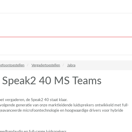
lefoontoestellen
Vergadertoestellen
Jabra
a Speak2 40 MS Teams
et vergaderen, de Speak2 40 staat klaar.
olgende generatie van onze marktleidende luidsprekers ontwikkeld met full-
 geavanceerde microfoontechnologie en hoogwaardige drivers voor hybride
eedbandaudio en full-range luidsprekers