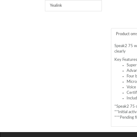
Yealink
Product oms
Speak2 75 wi
clearly
Key Features
Super
Advanc
Four 
Micro
Voice 
Certif
Inclu
*Speak2 75 
**Initial act
***Pending fi