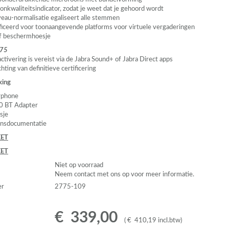
onkwaliteitsindicator, zodat je weet dat je gehoord wordt
eau-normalisatie egaliseert alle stemmen
ficeerd voor toonaangevende platforms voor virtuele vergaderingen
ef beschermhoesje
 75
ctivering is vereist via de Jabra Sound+ of Jabra Direct apps
hting van definitieve certificering
king
rphone
0 BT Adapter
sje
nsdocumentatie
ET
ET
Niet op voorraad
Neem contact met ons op voor meer informatie.
er
2775-109
€
339
,
00
(
€
410
,
19
incl.btw
)