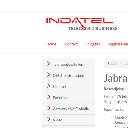
Home
Contact
Inloggen
Registreren
Home
Te
Telefoontoestellen
Jabr
DECT basisstations
Headsets
Beschrijving
Speak2 75 intr
Parlofonie
die gebruikers
Gateways VoIP Media
Specificaties
Superbr
Video
Geavanc
Vier ru