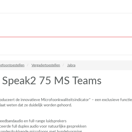
lefoontoestellen
Vergadertoestellen
Jabra
a Speak2 75 MS Teams
oduceert de innovatieve Microfoonkwaliteitsindicator* – een exclusieve functie
 laat weten dat ze duidelijk worden gehoord.
eedbandaudio en full-range luidsprekers
eerde full duplex audio voor natuurlijke gesprekken
isonderdrukkende microfoons met bundelvorming