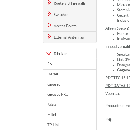
Routers & Firewalls
Microfo
Stemniv
Switches
Gecerti
Inclusi
Access Points
Alleen
Speak2
Eerste a
External Antennas
In afwac
Inhoud verpak
Fabrikant
Speake
Link 39
2N
Draagta
Gegeve
Fasttel
PDF
TECHSHE
Gigaset
PDF
DATASHE
Voorraad
Gigaset PRO
Jabra
Productnumm
Mitel
Prijs
TP Link