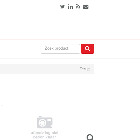
Terug
 –