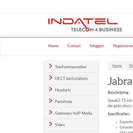
Home
Contact
Inloggen
Registreren
Home
Te
Telefoontoestellen
Jabr
DECT basisstations
Headsets
Beschrijving
Speak2 75 intr
Parlofonie
die gebruikers
Gateways VoIP Media
Specificaties
Superbr
Video
Geavanc
Vier ru