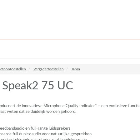
lefoontoestellen
Vergadertoestellen
Jabra
a Speak2 75 UC
oduceert de innovatieve Microphone Quality Indicator* – een exclusieve functi
 laat weten dat ze duidelijk worden gehoord.
eedbandaudio en full-range luidsprekers
eerde full duplex audio voor natuurlijke gesprekken
isonderdrukkende microfoons met bundelvorming