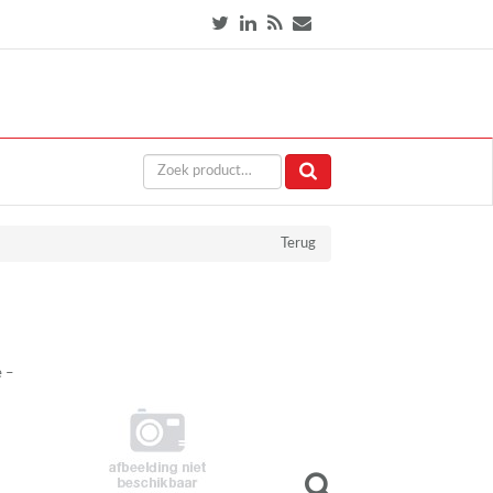
Terug
e –