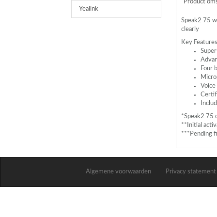
Product oms
Yealink
Speak2 75 wi
clearly
Key Features
Super
Advanc
Four 
Micro
Voice 
Certif
Inclu
*Speak2 75 
**Initial act
***Pending fi
Algemene voorwaarden
Privacy statement