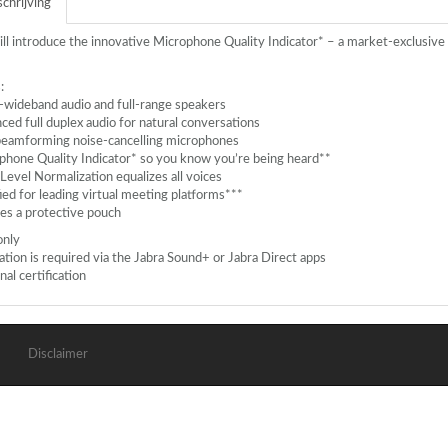
chrijving
ll introduce the innovative Microphone Quality Indicator* – a market-exclusive 
:
-wideband audio and full-range speakers
ed full duplex audio for natural conversations
beamforming noise-cancelling microphones
phone Quality Indicator* so you know you’re being heard**
Level Normalization equalizes all voices
ied for leading virtual meeting platforms***
des a protective pouch
only
ivation is required via the Jabra Sound+ or Jabra Direct apps
nal certification
Disclaimer