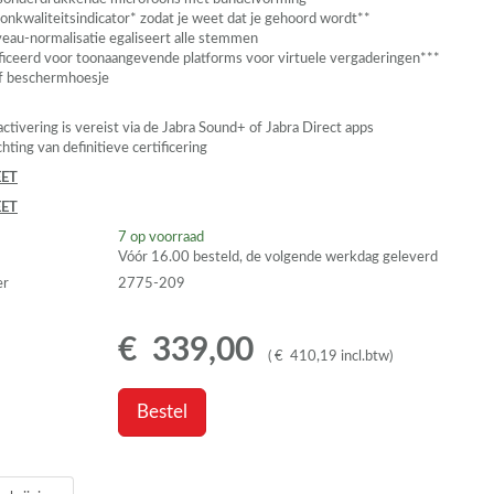
onkwaliteitsindicator* zodat je weet dat je gehoord wordt**
eau-normalisatie egaliseert alle stemmen
ficeerd voor toonaangevende platforms voor virtuele vergaderingen***
ef beschermhoesje
 activering is vereist via de Jabra Sound+ of Jabra Direct apps
hting van definitieve certificering
ET
ET
7
op voorraad
Vóór 16.00 besteld, de volgende werkdag geleverd
er
2775-209
€
339
,
00
(
€
410
,
19
incl.btw
)
Bestel