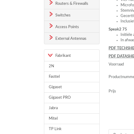
Routers & Firewalls
Microfo
Stemniv
Switches
Gecerti
Inclusi
Access Points
Speak2 75
Initiële
External Antennas
In afwac
PDF
TECHSHE
Fabrikant
PDF
DATASHE
Voorraad
2N
Fasttel
Productnumm
Gigaset
Prijs
Gigaset PRO
Jabra
Mitel
TP Link