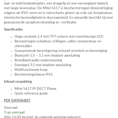
taal- en telefoonboekopties, een draagclip en een vervangbare batterij
met lange levensduur. De Mitel 5617 is beschermd tegen binnendringing
volgens de IP65-norm en is ruimschoots getest op vrije val, temperatuur,
chemische bestendigheid en duurzaamheid. En natuurlijk beschikt hij over
geavanceerde spraakversleuteling en -verificatie.
Specificaties
Hoge resolutie 2,4 inch
TFT
-scherm met meerkleurige
LED
Bestand tegen schokken, trillingen, vallen, temperatuur en
chemicaliën
Geavanceerde berichtgeving inclusief prioriteit en bevestiging
Bluetooth 5.0 – 3,5 mm headset-aansluiting
Breedband audio-ondersteuning
Standaard 3,5 mm headset-aansluiting
Multifunctionele knop
Beschermingsklasse IP65
Inhoud verpakking
Mitel 5617 IP-
DECT
Phone
Quick reference guide
PDF
DATASHEET
Voorraad
3
op voorraad
Vóór 16.00 besteld, de volgende werkdag geleverd