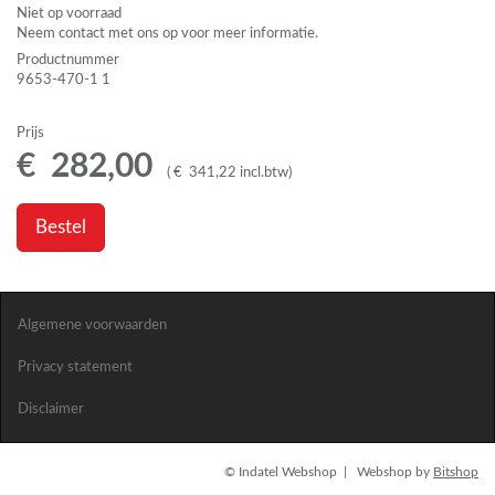
Niet op voorraad
Neem contact met ons op voor meer informatie.
Productnummer
9653-470-1 1
Prijs
€
282
,
00
(
€
341
,
22
incl.btw
)
Bestel
Algemene voorwaarden
Privacy statement
Disclaimer
© Indatel Webshop | Webshop by
Bitshop