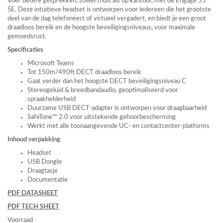
Voer betere gesprekken, zowel thuis als op kantoor, met de Engage 55
SE. Deze intuïtieve headset is ontworpen voor iedereen die het grootste
deel van de dag telefoneert of virtueel vergadert, en biedt je een groot
draadloos bereik en de hoogste beveiligingsniveaus, voor maximale
gemoedsrust.
Specificaties
Microsoft Teams
Tot 150m/490ft
DECT
draadloos bereik
Gaat verder dan het hoogste
DECT
beveiligingsniveau C
Stereogeluid & breedbandaudio, geoptimaliseerd voor
spraakhelderheid
Duurzame
USB
DECT
-adapter is ontworpen voor draagbaarheid
SafeTone™ 2.0 voor uitstekende gehoorbescherming
Werkt met alle toonaangevende UC- en contactcenter-platforms
Inhoud verpakking
Headset
USB
Dongle
Draagtasje
Documentatie
PDF
DATASHEET
PDF
TECH
SHEET
Voorraad