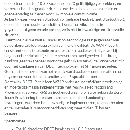
ondersteunt het tot 10
SIP
-accounts en 20 gelijktijdige gesprekken, en
verbetert het de signaalsterkte en reactiesnelheid om een stabiele en
goede ervaring te bieden voor uw mobiele communicatie.
Je kunt kiezen voor een Bluetooth of bedrade headset, met Bluetooth 5.1
en een 3,5 mm headsetaansluiting. Dankzij de vibratie mis je
gegarandeerd geen enkele oproep, zelfs niet in lawaaierige en stressvolle
situaties.
Dankzij de nieuwe Noise Cancellation-technologie kun je genieten van
duidelijkere telefoongesprekken van hoge kwaliteit. De W74P levert
consistent een uitstekende en professionele audiokwaliteit, zowel bij
hoge bandbreedte als bij slechte netwerkomstandigheden. Het brengt
naadloos gespreksbeheer voor onze gebruikers terwijl ze “onderweg” zijn
door het combineren van
DECT
-technologie met
SIP
-mogelijkheden.
Geniet altijd en overal van het gemak van draadloze communicatie en de
uitgebreide voordelen en functies van IP-spraaktelefoons.
De Yealink
DECT
IP-telefoon W74P ondersteunt efficiënte provisioning
en moeiteloze massa-implementatie met Yealink’s Redirection and
Provisioning Service (
RPS
) en Boot-mechanisme om u te helpen de Zero
Touch Provisioning te realiseren zonder complexe handmatige
instellingen, waardoor het eenvoudig te implementeren, te onderhouden
en te upgraden is, waardoor bedrijven nog meer tijd en IT-kosten
besparen.
Specificaties
Tot 10 draadloze
DECT
handsets en 10
SIP
accounts.