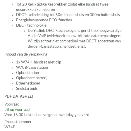
Tot 20 gelijktijdige gesprekken zodat elke handset twee
gesprekken kan voeren
DECT
-radiodekking tot 50m binnenshuis en 300m buitenshuis
Energiebesparende
ECO
-functies
DECT
technologie:
De Yealink
DECT
-technologie is gericht op hoogwaardige
Audio VoIP (wideband) en low-bit-rate datatoepassingen.
Wij zijn echter niet compatibel met
DECT
-apparaten van
derden (basisstation, handset, enz.).
Inhoud van de verpakking
1x W74H-handset met clip
W70B-basisstation
Oplaadstation
Oplaadbare batterij
Ethernetkabel
Snelstartgids
PDF
DATASHEET
Voorraad
38
op voorraad
Vóór 16.00 besteld, de volgende werkdag geleverd
Productnummer
W74P