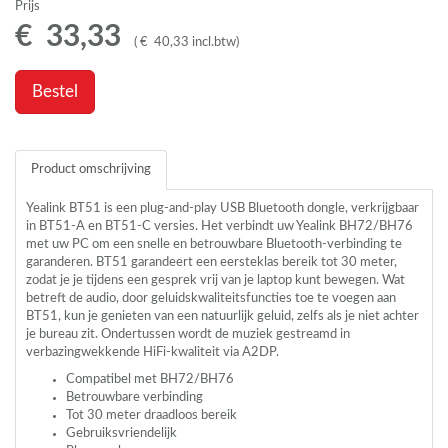
Prijs
€
33
,
33
(
€
40
,
33
incl.btw
)
Bestel
Product omschrijving
Yealink BT51 is een plug-and-play
USB
Bluetooth dongle, verkrijgbaar
in BT51-A en BT51-C versies. Het verbindt uw Yealink BH72/BH76
met uw PC om een snelle en betrouwbare Bluetooth-verbinding te
garanderen. BT51 garandeert een eersteklas bereik tot 30 meter,
zodat je je tijdens een gesprek vrij van je laptop kunt bewegen. Wat
betreft de audio, door geluidskwaliteitsfuncties toe te voegen aan
BT51, kun je genieten van een natuurlijk geluid, zelfs als je niet achter
je bureau zit. Ondertussen wordt de muziek gestreamd in
verbazingwekkende HiFi-kwaliteit via A2DP.
Compatibel met BH72/BH76
Betrouwbare verbinding
Tot 30 meter draadloos bereik
Gebruiksvriendelijk