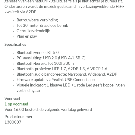
genieten van een natuurlijk geluid, zelfs als je niet achter je bureau zit.
Ondertussen wordt de muziek gestreamd in verbazingwekkende HiFi-
kwaliteit via A2DP.
Betrouwbare verbinding
Tot 30 meter draadloos bereik
Gebruiksvriendelijk
Plug en play
Specificaties
Bluetooth-versie: BT 5.0
PC-aansluiting:
USB
2.0 (
USB
-A/USB-C)
Bluetooth-bereik: Tot 100ft/30m
Bluetooth-profielen:
HFP
1.7, A2DP 1.3, A
VRCP
1.6
Bluetooth audio bandbreedte: Narroband, Wideband, A2DP
Firmware update via Yealink
USB
Connect app
Visuele indicator: 1 blauwe
LED
+1 rode Led geeft koppeling en
verbinding aan
Voorraad
1
op voorraad
Vóór 16.00 besteld, de volgende werkdag geleverd
Productnummer
1300007