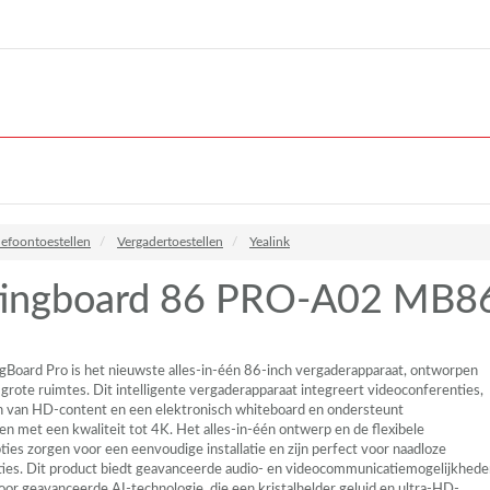
lefoontoestellen
Vergadertoestellen
Yealink
ingboard 86 PRO-A02 MB8
gBoard Pro is het nieuwste alles-in-één 86-inch vergaderapparaat, ontworpen
 grote ruimtes. Dit intelligente vergaderapparaat integreert videoconferenties,
n van HD-content en een elektronisch whiteboard en ondersteunt
n met een kwaliteit tot 4K. Het alles-in-één ontwerp en de flexibele
ies zorgen voor een eenvoudige installatie en zijn perfect voor naadloze
ies. Dit product biedt geavanceerde audio- en videocommunicatiemogelijkhede
or geavanceerde AI-technologie, die een kristalhelder geluid en ultra-HD-