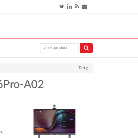
Terug
6Pro-A02
n,