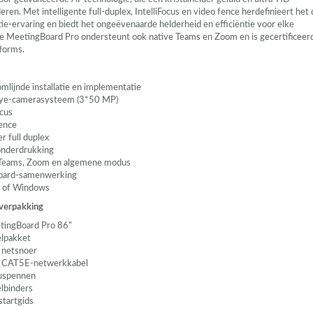
ren. Met intelligente full-duplex, IntelliFocus en video fence herdefinieert het 
ie-ervaring en biedt het ongeëvenaarde helderheid en efficiëntie voor elke
e MeetingBoard Pro ondersteunt ook native Teams en Zoom en is gecertificeer
tforms.
mlijnde installatie en implementatie
Eye-camerasysteem (3*50 MP)
ocus
ence
r full duplex
onderdrukking
 Teams, Zoom en algemene modus
oard-samenwerking
d of Windows
 verpakking
tingBoard Pro 86”
elpakket
 netsnoer
m CAT5E-netwerkkabel
luspennen
elbinders
startgids