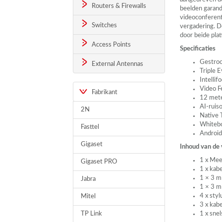
Routers & Firewalls
beelden garande
videoconferent
Switches
vergadering. D
door beide pla
Access Points
Specificaties
Gestroo
External Antennas
Triple 
Intellif
Video F
Fabrikant
12 mete
AI-ruis
2N
Native
Whiteb
Fasttel
Androi
Gigaset
Inhoud van de
1 x Mee
Gigaset PRO
1 x kab
1 × 3 m
Jabra
1 × 3 
4 x sty
Mitel
3 x kab
TP Link
1 x snel