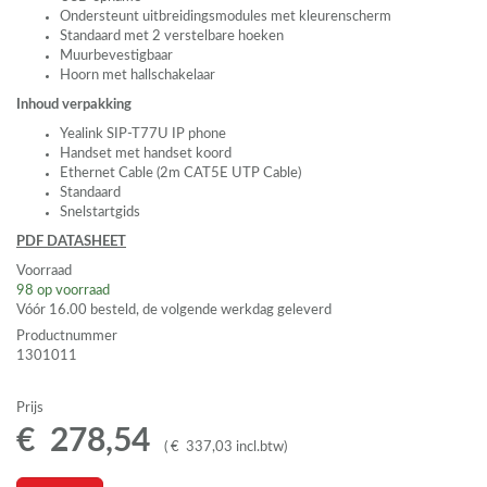
Ondersteunt uitbreidingsmodules met kleurenscherm
Standaard met 2 verstelbare hoeken
Muurbevestigbaar
Hoorn met hallschakelaar
Inhoud verpakking
Yealink
SIP
-T77U IP phone
Handset met handset koord
Ethernet Cable (2m CAT5E
UTP
Cable)
Standaard
Snelstartgids
PDF
DATASHEET
Voorraad
98
op voorraad
Vóór 16.00 besteld, de volgende werkdag geleverd
Productnummer
1301011
Prijs
€
278
,
54
(
€
337
,
03
incl.btw
)