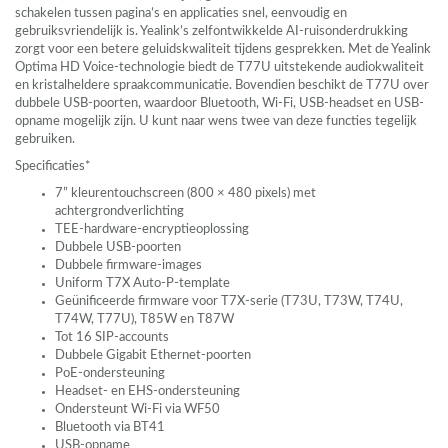
schakelen tussen pagina’s en applicaties snel, eenvoudig en
gebruiksvriendelijk is. Yealink’s zelfontwikkelde AI-ruisonderdrukking
zorgt voor een betere geluidskwaliteit tijdens gesprekken. Met de Yealink
Optima HD Voice-technologie biedt de T77U uitstekende audiokwaliteit
en kristalheldere spraakcommunicatie. Bovendien beschikt de T77U over
dubbele
USB
-poorten, waardoor Bluetooth, Wi-Fi,
USB
-headset en
USB
-
opname mogelijk zijn. U kunt naar wens twee van deze functies tegelijk
gebruiken.
Specificaties*
7” kleurentouchscreen (800 × 480 pixels) met
achtergrondverlichting
TEE
-hardware-encryptieoplossing
Dubbele
USB
-poorten
Dubbele firmware-images
Uniform T7X Auto-P-template
Geünificeerde firmware voor T7X-serie (T73U, T73W, T74U,
T74W, T77U), T85W en T87W
Tot 16
SIP
-accounts
Dubbele Gigabit Ethernet-poorten
PoE-ondersteuning
Headset- en
EHS
-ondersteuning
Ondersteunt Wi-Fi via WF50
Bluetooth via BT41
USB
-opname