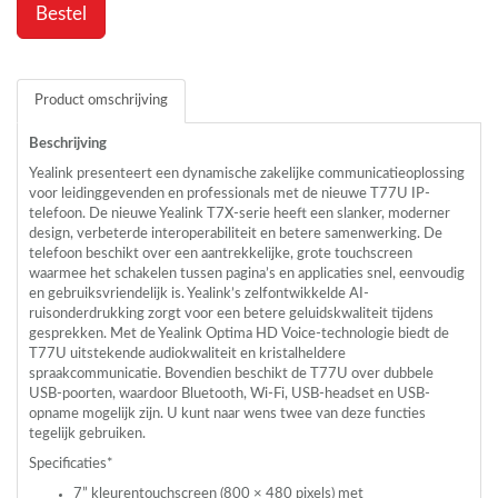
Bestel
Product omschrijving
Beschrijving
Yealink presenteert een dynamische zakelijke communicatieoplossing
voor leidinggevenden en professionals met de nieuwe T77U IP-
telefoon. De nieuwe Yealink T7X-serie heeft een slanker, moderner
design, verbeterde interoperabiliteit en betere samenwerking. De
telefoon beschikt over een aantrekkelijke, grote touchscreen
waarmee het schakelen tussen pagina’s en applicaties snel, eenvoudig
en gebruiksvriendelijk is. Yealink’s zelfontwikkelde AI-
ruisonderdrukking zorgt voor een betere geluidskwaliteit tijdens
gesprekken. Met de Yealink Optima HD Voice-technologie biedt de
T77U uitstekende audiokwaliteit en kristalheldere
spraakcommunicatie. Bovendien beschikt de T77U over dubbele
USB
-poorten, waardoor Bluetooth, Wi-Fi,
USB
-headset en
USB
-
opname mogelijk zijn. U kunt naar wens twee van deze functies
tegelijk gebruiken.
Specificaties*
7” kleurentouchscreen (800 × 480 pixels) met