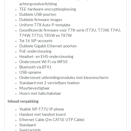
achtergrondverlichting
TEE
-hardware-encryptieoplossing
Dubbele
USB
-poorten
Dubbele firmware-images
Uniform T7X Auto-P-template
Geünificeerde firmware voor T7X-serie (T73U, T73W, T74U,
T74W, T77U), T85W en T87W
Tot 16
SIP
-accounts
Dubbele Gigabit Ethernet-poorten
PoE-ondersteuning
Headset- en
EHS
-ondersteuning
Ondersteunt Wi-Fi via WF50
Bluetooth via BT41
USB
-opname
Ondersteunt uitbreidingsmodules met kleurenscherm
Standaard met 2 verstelbare hoeken
Muurbevestigbaar
Hoorn met hallschakelaar
Inhoud verpakking
Yealink
SIP
-T77U IP phone
Handset met handset koord
Ethernet Cable (2m CAT5E
UTP
Cable)
Standaard
Snelstartgids