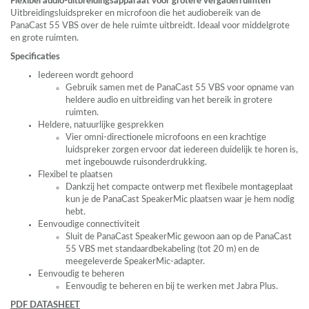
Flexibel audio-uitbreidingsapparaat voor grotere vergaderruimten
Uitbreidingsluidspreker en microfoon die het audiobereik van de
PanaCast 55
VBS
over de hele ruimte uitbreidt. Ideaal voor middelgrote
en grote ruimten.
Specificaties
Iedereen wordt gehoord
Gebruik samen met de PanaCast 55
VBS
voor opname van
heldere audio en uitbreiding van het bereik in grotere
ruimten.
Heldere, natuurlijke gesprekken
Vier omni-directionele microfoons en een krachtige
luidspreker zorgen ervoor dat iedereen duidelijk te horen is,
met ingebouwde ruisonderdrukking.
Flexibel te plaatsen
Dankzij het compacte ontwerp met flexibele montageplaat
kun je de PanaCast SpeakerMic plaatsen waar je hem nodig
hebt.
Eenvoudige connectiviteit
Sluit de PanaCast SpeakerMic gewoon aan op de PanaCast
55
VBS
met standaardbekabeling (tot 20 m) en de
meegeleverde SpeakerMic-adapter.
Eenvoudig te beheren
Eenvoudig te beheren en bij te werken met Jabra Plus.
PDF
DATASHEET