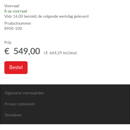
Voorraad
8
op voorraad
Vóór 16.00 besteld, de volgende werkdag geleverd
Productnummer
8900-100
Prijs
€
549
,
00
(
€
664
,
29
incl.btw
)
Bestel
Algemene voorwaarden
Privacy statement
Disclaimer