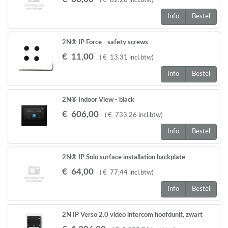
(
€
82
,
28
incl.btw
)
Info
Bestel
2N® IP Force - safety screws
€
11
,
00
(
€
13
,
31
incl.btw
)
Info
Bestel
2N® Indoor View - black
€
606
,
00
(
€
733
,
26
incl.btw
)
Info
Bestel
2N® IP Solo surface installation backplate
€
64
,
00
(
€
77
,
44
incl.btw
)
Info
Bestel
2N IP Verso 2.0 video intercom hoofdunit, zwart