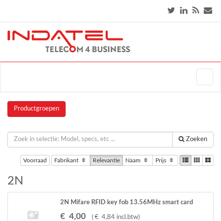
Productgroepen
Zoeken
Voorraad
Fabrikant
Relevantie
Naam
Prijs
2N
2N Mifare RFID key fob 13.56MHz smart card
reader
€
4
,
00
(
€
4
,
84
incl.btw
)