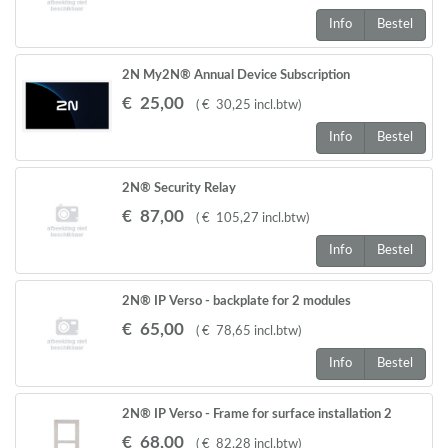
Info
Bestel
2N My2N® Annual Device Subscription
€
25
,
00
(
€
30
,
25
incl.btw
)
Info
Bestel
2N® Security Relay
€
87
,
00
(
€
105
,
27
incl.btw
)
Info
Bestel
2N® IP Verso - backplate for 2 modules
€
65
,
00
(
€
78
,
65
incl.btw
)
Info
Bestel
2N® IP Verso - Frame for surface installation 2
modules - nickel
€
68
,
00
(
€
82
,
28
incl.btw
)