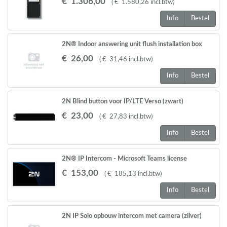
€
1.306
,
00
(
€
1.580
,
26
incl.btw
)
Info
Bestel
2N® Indoor answering unit flush installation box
€
26
,
00
(
€
31
,
46
incl.btw
)
Info
Bestel
2N Blind button voor IP/LTE Verso (zwart)
€
23
,
00
(
€
27
,
83
incl.btw
)
Info
Bestel
2N® IP Intercom - Microsoft Teams license
€
153
,
00
(
€
185
,
13
incl.btw
)
Info
Bestel
2N IP Solo opbouw intercom met camera (zilver)