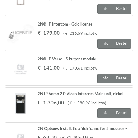
Info
Bestel
2N® IP Intercom - Gold license
€
179
,
00
(
€
216
,
59
incl.btw
)
Info
Bestel
2N® IP Verso - 5 buttons module
€
141
,
00
(
€
170
,
61
incl.btw
)
Info
Bestel
2N IP Verso 2.0 Video Intercom Main unit, nickel
€
1.306
,
00
(
€
1.580
,
26
incl.btw
)
Info
Bestel
2N Opbouw installatie afdekframe for 2 modules -
black
€
68
,
00